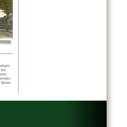
maligen
 Die
deren
nenden
r Mulde