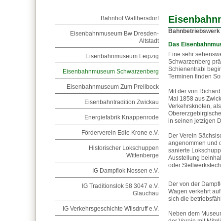
Eisenbahn
Bahnhof Walthersdorf
Bahnbetriebswerk
Eisenbahnmuseum Bw Dresden-
Altstadt
Das Eisenbahnmu
Eine sehr sehenswe
Eisenbahnmuseum Leipzig
Schwarzenberg präs
Schienentrabi begi
Eisenbahnmuseum Schwarzenberg
Terminen finden So
Eisenbahnmuseum Zum Prellbock
Mit der von Richar
Mai 1858 aus Zwic
Eisenbahntradition Zwickau
Verkehrsknoten, al
Obererzgebirgische
Energiefabrik Knappenrode
in seinen jetzigen
Förderverein Edle Krone e.V.
Der Verein Sächsis
angenommen und das
Historischer Lokschuppen
sanierte Lokschupp
Wittenberge
Ausstellung beinha
oder Stellwerkstec
IG Dampflok Nossen e.V.
Der von der Dampfl
IG Traditionslok 58 3047 e.V.
Wagen verkehrt auf 
Glauchau
sich die betriebsfä
IG Verkehrsgeschichte Wilsdruff e.V.
Neben dem Museum, 