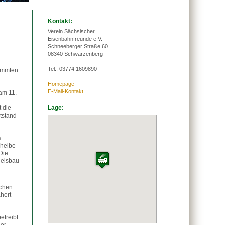
Kontakt:
Verein Sächsischer
Eisenbahnfreunde e.V.
Schneeberger Straße 60
08340 Schwarzenberg
Tel.:
03774 1609890
timmten
Homepage
E-Mail-Kontakt
am 11.
 die
Lage:
tstand
s
cheibe
Die
leisbau-
schen
hert
etreibt