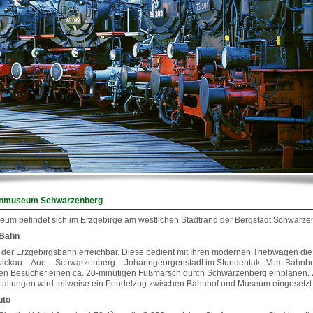
hnmuseum Schwarzenberg
m befindet sich im Erzgebirge am westlichen Stadtrand der Bergstadt Schwarze
 Bahn
 der Erzgebirgsbahn erreichbar. Diese bedient mit Ihren modernen Triebwagen die
ickau – Aue – Schwarzenberg – Johanngeorgenstadt im Stundentakt. Vom Bahnho
 Besucher einen ca. 20-minütigen Fußmarsch durch Schwarzenberg einplanen. 
altungen wird teilweise ein Pendelzug zwischen Bahnhof und Museum eingesetzt
uto