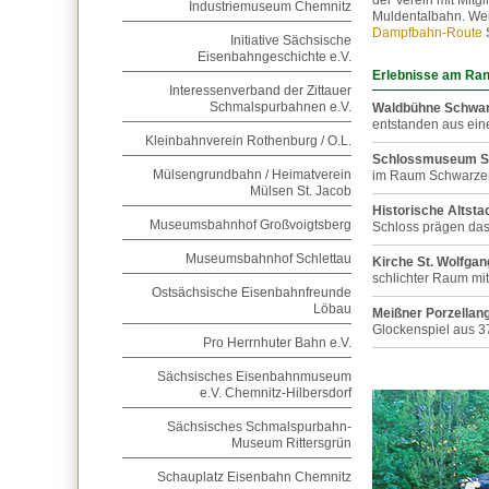
der Verein mit Mitg
Industriemuseum Chemnitz
Muldentalbahn. Wei
Dampfbahn-Route
Initiative Sächsische
Eisenbahngeschichte e.V.
Erlebnisse am Ra
Interessenverband der Zittauer
Schmalspurbahnen e.V.
Waldbühne Schwar
entstanden aus ein
Kleinbahnverein Rothenburg / O.L.
Schlossmuseum S
Mülsengrundbahn / Heimatverein
im Raum Schwarze
Mülsen St. Jacob
Historische Altsta
Museumsbahnhof Großvoigtsberg
Schloss prägen das 
Museumsbahnhof Schlettau
Kirche St. Wolfgan
schlichter Raum mi
Ostsächsische Eisenbahnfreunde
Löbau
Meißner Porzellang
Glockenspiel aus 3
Pro Herrnhuter Bahn e.V.
Sächsisches Eisenbahnmuseum
e.V. Chemnitz-Hilbersdorf
Sächsisches Schmalspurbahn-
Museum Rittersgrün
Schauplatz Eisenbahn Chemnitz