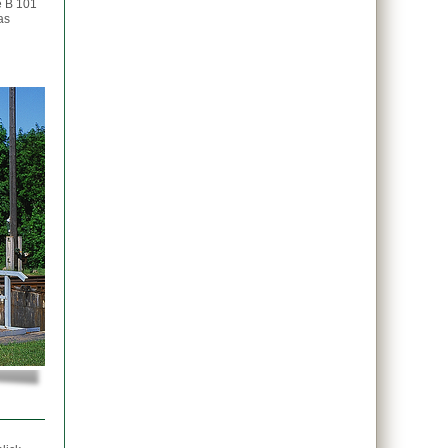
e B 101
as