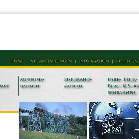
HOME
|
VERANSTALTUNGEN
|
INFORMATION
|
REISEN UN
Museums-
Eisenbahn-
Park-, Feld,-
ampf
bahnen
museen
Berg- & Stra
senbahnen