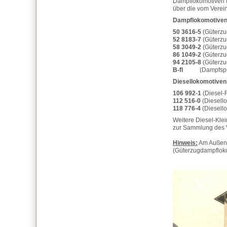
Dampflokomotiven u
über die vom Verei
Dampflokomotive
50 3616-5
(Güterzu
52 8183-7
(Güterzu
58 3049-2
(Güterzu
86 1049-2
(Güterzu
94 2105-8
(Güterzu
B-fl
(Dampfspeich
Diesellokomotiven
106 992-1
(Diesel-
112 516-0
(Diesell
118 776-4
(Diesell
Weitere Diesel-Kle
zur Sammlung des 
Hinweis:
Am Außen
(Güterzugdampfloko