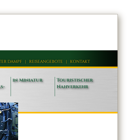
TER DAMPF
|
REISEANGEBOTE
|
KONTAKT
in Miniatur
Touristischer
s-
Nahverkehr