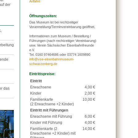
der
Anfahrt
auf der
Öffnungszeiten:
Das Museum ist bei rechtzeitiger
Voranmeldung/Terminvereinbarung geöffnet.
,
Informationen zum Museum / Bestellung /
Führungen (nach rechtzeitiger Vereinbarung)
rbeitung
usw. Verein Sächsischer Eisenbahnfreunde
e.V.
Tel. 0160 97464686 oder 03774 1609890
gende
info@vse-eisenbahnmuseum-
schwarzenberg.de
Eintrittspreise:
Eintritt
Erwachsene
4,00 €
er das
Kinder
2,00 €
Familienkarte
10,00 €
(2 Erwachsene +2 Kinder)
Eintritt mit Führungen
Erwachsene mit Führung
6,00 €
Kinder mit Führung
4,00 €
Familienkarte (2
14,00 €
Erwachsene +2 Kinder) mit