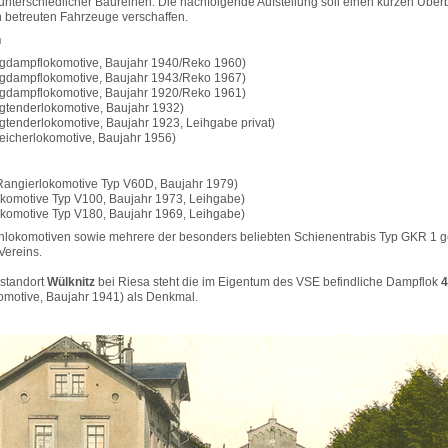
nterschiedlicher Baureihen. Die nachfolgende Aufstellung soll einen kurzen Überb
n betreuten Fahrzeuge verschaffen.
n
gdampflokomotive, Baujahr 1940/Reko 1960)
gdampflokomotive, Baujahr 1943/Reko 1967)
gdampflokomotive, Baujahr 1920/Reko 1961)
gtenderlokomotive, Baujahr 1932)
gtenderlokomotive, Baujahr 1923, Leihgabe privat)
erlokomotive, Baujahr 1956)
Rangierlokomotive Typ V60D, Baujahr 1979)
okomotive Typ V100, Baujahr 1973, Leihgabe)
okomotive Typ V180, Baujahr 1969, Leihgabe)
inlokomotiven sowie mehrere der besonders beliebten Schienentrabis Typ GKR 1 
Vereins.
standort
Wülknitz
bei Riesa steht die im Eigentum des VSE befindliche Dampflok
4
motive, Baujahr 1941) als Denkmal.