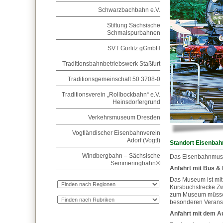
Schwarzbachbahn e.V.
Stiftung Sächsische
Schmalspurbahnen
SVT Görlitz gGmbH
Traditionsbahnbetriebswerk Staßfurt
Traditionsgemeinschaft 50 3708-0
Traditionsverein „Rollbockbahn“ e.V.
Heinsdorfergrund
Verkehrsmuseum Dresden
Vogtländischer Eisenbahnverein
Adorf (Vogtl)
Standort Eisenba
Windbergbahn – Sächsische
Das Eisenbahnmuseu
Semmeringbahn®
Anfahrt mit Bus &
Das Museum ist mit
Kursbuchstrecke Zw
zum Museum müssen
besonderen Veranst
Anfahrt mit dem A