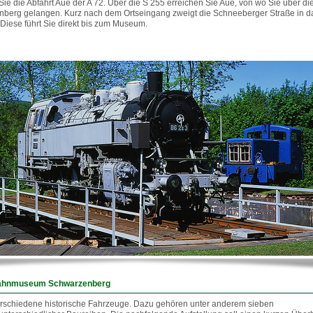
Sie die Abfahrt Aue der
A 72
. Über die S 255 erreichen Sie Aue, von wo Sie über di
enberg gelangen. Kurz nach dem Ortseingang zweigt die Schneeberger Straße in d
Diese führt Sie direkt bis zum Museum.
bahnmuseum Schwarzenberg
verschiedene historische Fahrzeuge. Dazu gehören unter anderem sieben