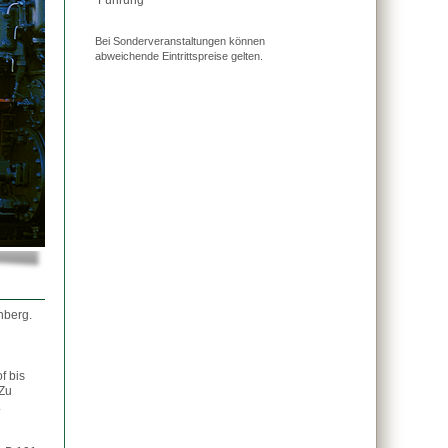
Führung
Bei Sonderveranstaltungen können
abweichende Eintrittspreise gelten.
nberg.
f bis
Zu
.