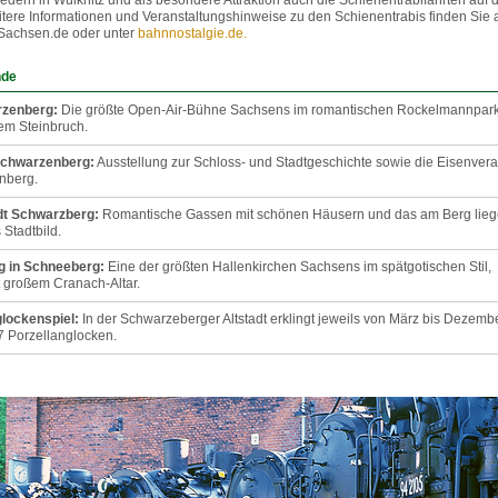
liedern in Wülknitz und als besondere Attraktion auch die Schienentrabifahrten auf 
tere Informationen und Veranstaltungshinweise zu den Schienentrabis finden Sie 
Sachsen.de oder unter
bahnnostalgie.de.
nde
zenberg:
Die größte Open-Air-Bühne Sachsens im romantischen Rockelmannpark
em Steinbruch.
chwarzenberg:
Ausstellung zur Schloss- und Stadtgeschichte sowie die Eisenvera
nberg.
dt Schwarzberg:
Romantische Gassen mit schönen Häusern und das am Berg lie
Stadtbild.
g in Schneeberg:
Eine der größten Hallenkirchen Sachsens im spätgotischen Stil,
t großem Cranach-Altar.
lockenspiel:
In der Schwarzeberger Altstadt erklingt jeweils von März bis Dezemb
7 Porzellanglocken.