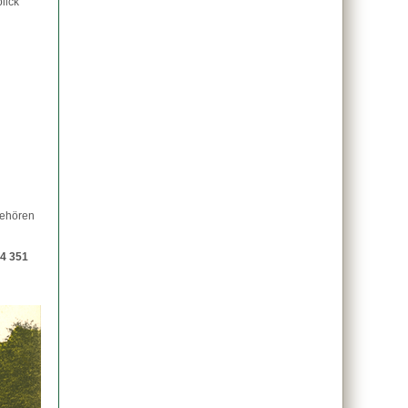
lick
gehören
4 351