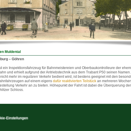
en Muldental
lburg – Göhren
ist ein Inspektionsfahrzeug für Bahnmeistereien und Oberbaukontrolleure der ehe
hn und erhielt aufgrund der Antriebstechnik aus dem Trabant P50 seinen Namen.
nicht mehr im regulären Verkehr bedient wird, ist bestens geeignet mit den beson
bahnfahrzeugen auf einem eigens
dafür reaktivierten Teilstück
an mehreren Woche
estellung Verkehr an zu bieten. Höhepunkt der Fahrt ist dabei die Überquerung de
litzer Schloss.
kie-Einstellungen