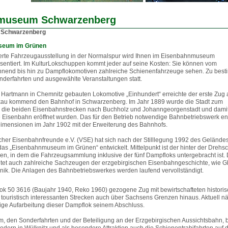
museum Schwarzenberg
 Schwarzenberg
seum im Grünen
rte Fahrzeugausstellung in der Normalspur wird Ihnen im Eisenbahnmuseum
entiert. Im KulturLokschuppen kommt jeder auf seine Kosten: Sie können vom
nnend bis hin zu Dampflokomotiven zahlreiche Schienenfahrzeuge sehen. Zu bes
nderfahrten und ausgewählte Veranstaltungen statt.
d Hartmann in Chemnitz gebauten Lokomotive „Einhundert“ erreichte der erste Zug 
kau kommend den Bahnhof in Schwarzenberg. Im Jahr 1889 wurde die Stadt zum
s die beiden Eisenbahnstrecken nach Buchholz und Johanngeorgenstadt und damit
 Eisenbahn eröffnet wurden. Das für den Betrieb notwendige Bahnbetriebswerk en
 Dimensionen im Jahr 1902 mit der Erweiterung des Bahnhofs.
cher Eisenbahnfreunde e.V. (VSE) hat sich nach der Stilllegung 1992 des Gelände
 „Eisenbahnmuseum im Grünen“ entwickelt. Mittelpunkt ist der hinter der Drehs
en, in dem die Fahrzeugsammlung inklusive der fünf Dampfloks untergebracht ist. 
ltet auch zahlreiche Sachzeugen der erzgebirgischen Eisenbahngeschichte, wie G
hnik. Die Anlagen des Bahnbetriebswerkes werden laufend vervollständigt.
ok 50 3616 (Baujahr 1940, Reko 1960) gezogene Zug mit bewirtschafteten histori
touristisch interessanten Strecken auch über Sachsens Grenzen hinaus. Aktuell nä
hige Aufarbeitung dieser Dampflok seinem Abschluss.
den Sonderfahrten und der Beteiligung an der Erzgebirgischen Aussichtsbahn, b