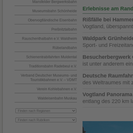
Mansfelder Bergwerksbahn
Erlebnisse am Ran
Museumsbahn Schönheide
Rißfälle bei Hamme
Obervogtländische Eisenbahn
Vogtland, überspannt
Preßnitztalbahn
Waldpark Grünheid
Rauschenthalbahn e.V. Waldheim
Sport- und Freizeita
Rübelandbahn
Besucherbergwerk 
Schienentrabifahrten Muldental
ist unter anderem ein
Traditionsbahn Radebeul e.V.
Deutsche Raumfahrt
Verband Deutscher Museums- und
Touristikbahnen e.V. – VDMT
des Weltraumes mit 
Verein Kohlebahnen e.V.
Vogtland Panorama
Waldeisenbahn Muskau
entlang des 220 km l