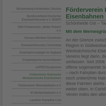
Förderverein 
Brückenberg-Kohlenbahn Zwickau
Eisenbahnen
Bundesverband Deutscher
Eisenbahnfreunde e.V. (BDEF)
Schönheide Ost – T
DBV-Förderverein „Wilder Robert“
e.V.
Mit dem Wernesgrün
Dessau-Wörlitzer Eisenbahn
An der Grenze zwisch
Region in Südwestsac
Eisenbahnfreunde Chemnitztal
Westsächsische Eise
Eisenbahnnostalgie im Vogtland
Vereins liegt darin,
Erzgebirgische Aussichtsbahn
umfassen. Seit 2008 
offene sogenannte Sc
exPRESSzugreisen
– nach Fahrplan dur
Förderverein Historische
noch unberührte Nat
Westsächsische Eisenbahnen
diese Fahrten steht
Förderverein Wisentatalbahn e.V.
weiter oben, in Carl
IG Weißeritztalbahn e.V.
Verein indes den alt
Lausitzer Dampflok Club