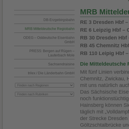
MRB Mittelde
DB-Erzgebirgsbahn
RE 3 Dresden Hbf –
MRB Mitteldeutsche Regiobahn
RE 6 Leipzig Hbf –
RB 30 Dresden Hbf 
ODEG – Ostdeutsche Eisenbahn
GmbH
RB 45 Chemnitz Hbf
PRESS: Bergen auf Rügen –
RB 110 Leipig Hbf 
Lauterbach Mole
Die Mitteldeutsche 
Sachsendraisine
Mit fünf Linien verbi
trilex / Die Länderbahn GmbH
Chemnitz, Zwickau, 
mit uns natürlich au
Das Sächsische Eise
noch funktionstüchti
Hainsberg können Sie
täglich mit „Volldamp
der Strecke Dresden 
Göltzschtalbrücke un