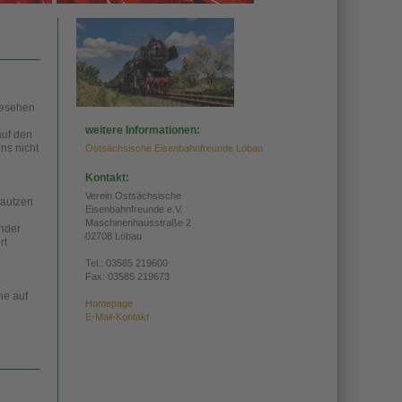
 gesehen
weitere Informationen:
auf den
ns nicht
Ostsächsische Eisenbahnfreunde Löbau
Kontakt:
Verein Ostsächsische
Bautzen
Eisenbahnfreunde e.V.
Maschinenhausstraße 2
inder
02708 Löbau
rt
Tel.:
03585 219600
Fax: 03585 219673
he auf
Homepage
E-Mail-Kontakt