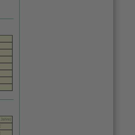
 Jahre)
€
€