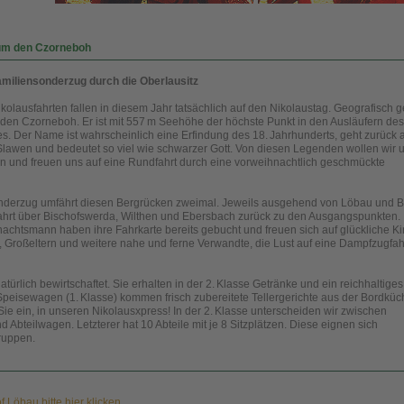
 um den Czorneboh
amiliensonderzug durch die Oberlausitz
Nikolausfahrten fallen in diesem Jahr tatsächlich auf den Nikolaustag. Geografisch
 den Czorneboh. Er ist mit 557 m Seehöhe der höchste Punkt in den Ausläufern des
s. Der Name ist wahrscheinlich eine Erfindung des 18. Jahrhunderts, geht zurück 
Slawen und bedeutet so viel wie schwarzer Gott. Von diesen Legenden wollen wir u
n und freuen uns auf eine Rundfahrt durch eine vorweihnachtlich geschmückte
onderzug umfährt diesen Bergrücken zweimal. Jeweils ausgehend von Löbau und 
fahrt über Bischofswerda, Wilthen und Ebersbach zurück zu den Ausgangspunkten.
achtsmann haben ihre Fahrkarte bereits gebucht und freuen sich auf glückliche K
n, Großeltern und weitere nahe und ferne Verwandte, die Lust auf eine Dampfzugfah
türlich bewirtschaftet. Sie erhalten in der 2. Klasse Getränke und ein reichhaltiges
Speisewagen (1. Klasse) kommen frisch zubereitete Tellergerichte aus der Bordküc
Sie ein, in unseren Nikolausxpress! In der 2. Klasse unterscheiden wir zwischen
bteilwagen. Letzterer hat 10 Abteile mit je 8 Sitzplätzen. Diese eignen sich
ruppen.
Löbau bitte hier klicken