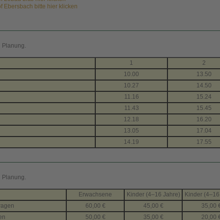
 Ebersbach bitte hier klicken
n Planung.
1
2
10.00
13.50
10.27
14.50
11.16
15.24
11.43
15.45
12.18
16.20
13.05
17.04
14.19
17.55
n Planung.
Erwachsene
Kinder (4–16 Jahre)
Kinder (4–16
wagen
60,00 €
45,00 €
35,00 
en
50,00 €
35,00 €
20,00 