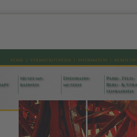
HOME
|
VERANSTALTUNGEN
|
INFORMATION
|
REISEN UN
Museums-
Eisenbahn-
Park-, Feld,-
ampf
bahnen
museen
Berg- & Stra
senbahnen