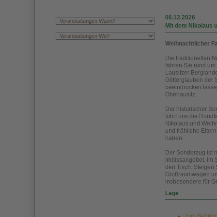
06.12.2026
Mit dem Nikolaus
Weihnachtlicher F
Die traditionellen 
fahren Sie rund um
Lausitzer Berglande
Götterglauben der 
beeindrucken lasse
Oberlausitz.
Der historischer S
führt uns die Rund
Nikolaus und Weihn
und fröhliche Elter
haben.
Der Sonderzug ist na
Imbissangebot. Im 
den Tisch. Steigen 
Großraumwagen und A
insbesondere für G
Lage
zum Bahnhof 