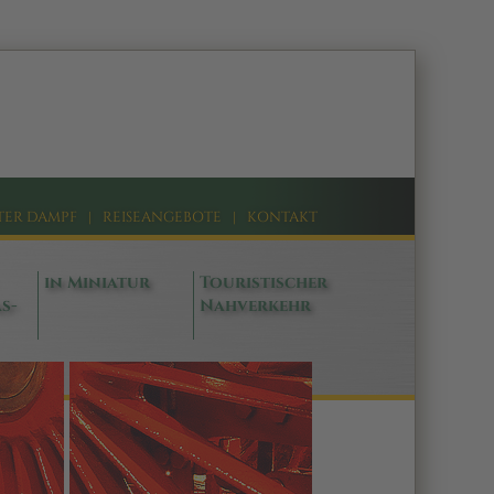
TER DAMPF
|
REISEANGEBOTE
|
KONTAKT
in Miniatur
Touristischer
s-
Nahverkehr