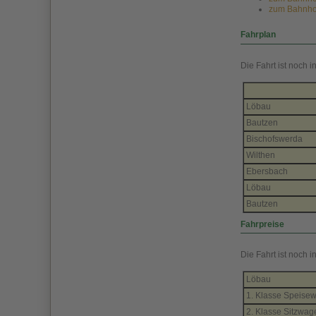
zum Bahnhof
Fahrplan
Die Fahrt ist noch i
Löbau
Bautzen
Bischofswerda
Wilthen
Ebersbach
Löbau
Bautzen
Fahrpreise
Die Fahrt ist noch i
Löbau
1. Klasse Speise
2. Klasse Sitzwag