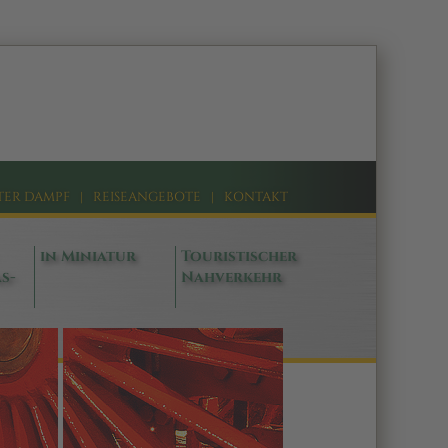
TER DAMPF
|
REISEANGEBOTE
|
KONTAKT
in Miniatur
Touristischer
s-
Nahverkehr