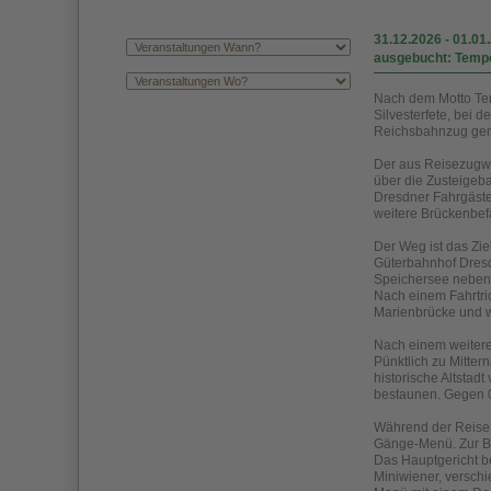
31.12.2026
-
01.01
ausgebucht: Tempo
Nach dem Motto Tem
Silvesterfete, bei 
Reichsbahnzug gemä
Der aus Reisezugwa
über die Zusteigeb
Dresdner Fahrgäste
weitere Brückenbef
Der Weg ist das Zie
Güterbahnhof Dresd
Speichersee neben 
Nach einem Fahrtri
Marienbrücke und w
Nach einem weitere
Pünktlich zu Mitter
historische Altstad
bestaunen. Gegen 0
Während der Reise w
Gänge-Menü. Zur Beg
Das Hauptgericht be
Miniwiener, verschi