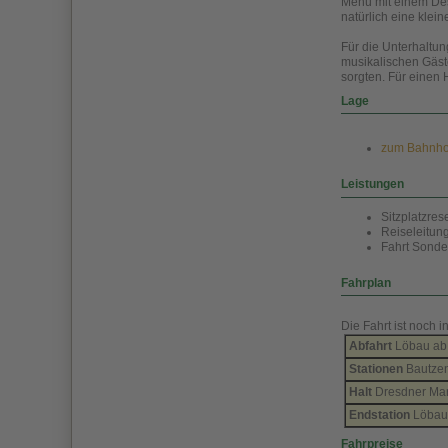
Menü mit einem Dess
natürlich eine klein
Für die Unterhaltu
musikalischen Gäste
sorgten. Für einen 
Lage
zum Bahnhof 
Leistungen
Sitzplatzres
Reiseleitun
Fahrt Sonde
Fahrplan
Die Fahrt ist noch 
Abfahrt
Löbau ab 
Stationen
Bautzen
Halt
Dresdner Mar
Endstation
Löbau 
Fahrpreise