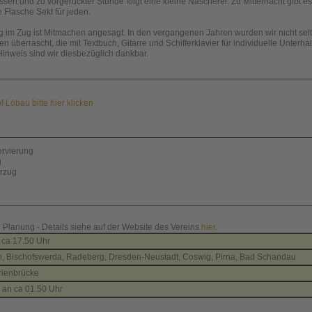
ert und zu vorgerückter Stunde folgt eine kleine Nascherei. Zu Mitternacht gibt es
e Flasche Sekt für jeden.
ng im Zug ist Mitmachen angesagt. In den vergangenen Jahren wurden wir nicht sel
n überrascht, die mit Textbuch, Gitarre und Schifferklavier für individuelle Unterha
Hinweis sind wir diesbezüglich dankbar.
Löbau bitte hier klicken
ervierung
g
rzug
in Planung - Details siehe auf der Website des Vereins
hier
.
ca 17.50 Uhr
, Bischofswerda, Radeberg, Dresden-Neustadt, Coswig, Pirna, Bad Schandau
ienbrücke
an ca 01.50 Uhr