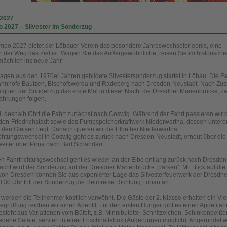
.2027
 2027 – Silvester im Sonderzug
po 2027 bietet der Löbauer Verein das besondere Jahreswechselerlebnis, eine
der der Weg das Ziel ist. Wagen Sie das Außergewöhnliche, reisen Sie im historisch
chlich ins neue Jahr.
gen aus den 1970er Jahren gebildete Silvestersonderzug startet in Löbau. Die Fah
ahnhöfe Bautzen, Bischofswerda und Radeberg nach Dresden-Neustadt. Nach Zust
 quert der Sonderzug das erste Mal in dieser Nacht die Dresdner Marienbrücke, z
ahrungen folgen.
l, deshalb führt die Fahrt zunächst nach Coswig. Während der Fahrt passieren wir 
en-Friedrichstadt sowie das Pumpspeicherkraftwerk Niederwartha, dessen untere
den Gleisen liegt. Danach queren wir die Elbe bei Niederwartha.
chtungswechsel in Coswig geht es zurück nach Dresden-Neustadt, erneut über die
eiter über Pirna nach Bad Schandau.
n Fahrtrichtungswechsel geht es wieder an der Elbe entlang zurück nach Dresden
nacht wird der Sonderzug auf der Dresdner Marienbrücke „parken“. Mit Blick auf die
t von Dresden können Sie aus exponierter Lage das Silvesterfeuerwerk der Dresdne
.30 Uhr tritt der Sonderzug die Heimreise Richtung Löbau an.
erden die Teilnehmer köstlich verwöhnt. Die Gäste der 2. Klasse erhalten ein Vie
rüßung reichen wir einen Aperitif. Für den ersten Hunger gibt es einen Appetitan
steht aus Variationen vom Büfett, z.B. Minnibulette, Schnitzelchen, Schinkenbeißer
edene Salate, serviert in einer Frischhaltebox (Änderungen möglich). Abgerundet w