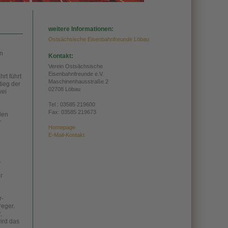
weitere Informationen:
Ostsächsische Eisenbahnfreunde Löbau
en
Kontakt:
Verein Ostsächsische
Eisenbahnfreunde e.V.
rt führt
Maschinenhausstraße 2
ieg der
02708 Löbau
wei
Tel.:
03585 219600
Fax: 03585 219673
den
r
Homepage
E-Mail-Kontakt
.
r
r-
reger.
,
ird das