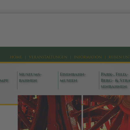
HOME
|
VERANSTALTUNGEN
|
INFORMATION
|
REISEN UN
Museums-
Eisenbahn-
Park-, Feld,-
ampf
bahnen
museen
Berg- & Stra
senbahnen