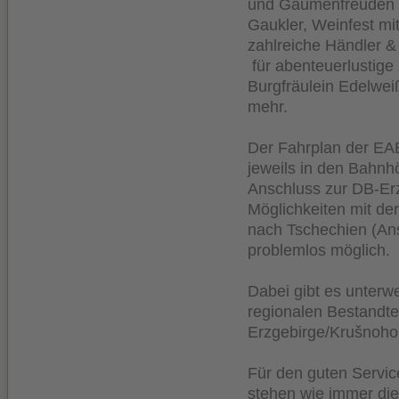
und Gaumenfreuden i
Gaukler, Weinfest mit
zahlreiche Händler 
für abenteuerlustige
Burgfräulein Edelwei
mehr.
Der Fahrplan der EAB
jeweils in den Bahn
Anschluss zur DB-Erz
Möglichkeiten mit de
nach Tschechien (Ans
problemlos möglich.
Dabei gibt es unterw
regionalen Bestandt
Erzgebirge/Krušnohoř
Für den guten Servic
stehen wie immer die