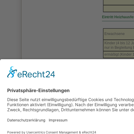
Eintritt Heizhausfe
Erwachsene
Kinder (4 bis 12 Ja
nur in Begleitung
ermäßigt (Kinder 
Weitere Informati
finden Sie 
finden Sie 
zurück
Impressum
Kontakt
Datenschutzerklärung
Coo