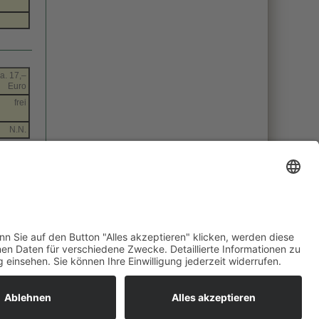
a. 17,–
Euro
frei
N.N.