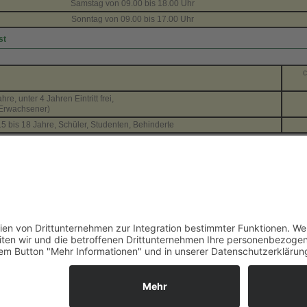
Samstag von 09.00 bis 18.00 Uhr
Sonntag von 09.00 bis 17.00 Uhr
st
c
hre, unter 4 Jahren Eintritt frei,
 Erwachsener)
15 bis 18 Jahre, Schüler, Studenten, Behinderte
onen zum Sächsischen Eisenbahn-Museum Chemnitz-Hilbersdorf
unter bahnnostalgie-Deutschland hier
unter Dampfbahn-Route Sachsen hier
kie-Einstellungen