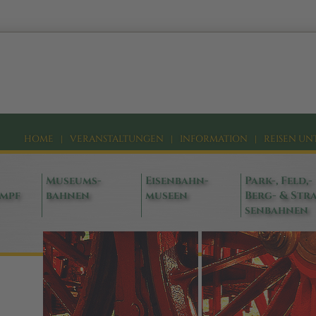
HOME
|
VERANSTALTUNGEN
|
INFORMATION
|
REISEN UN
Museums-
Eisenbahn-
Park-, Feld,-
ampf
bahnen
museen
Berg- & Stra
senbahnen