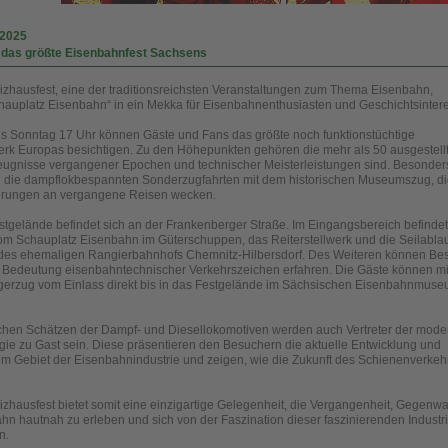
.2025
– das größte Eisenbahnfest Sachsens
zhausfest, eine der traditionsreichsten Veranstaltungen zum Thema Eisenbahn,
hauplatz Eisenbahn“ in ein Mekka für Eisenbahnenthusiasten und Geschichtsintere
bis Sonntag 17 Uhr können Gäste und Fans das größte noch funktionstüchtige
rk Europas besichtigen. Zu den Höhepunkten gehören die mehr als 50 ausgestell
eugnisse vergangener Epochen und technischer Meisterleistungen sind. Besonder
 die dampflokbespannten Sonderzugfahrten mit dem historischen Museumszug, d
nerungen an vergangene Reisen wecken.
tgelände befindet sich an der Frankenberger Straße. Im Eingangsbereich befindet
om Schauplatz Eisenbahn im Güterschuppen, das Reiterstellwerk und die Seilabla
 des ehemaligen Rangierbahnhofs Chemnitz-Hilbersdorf. Des Weiteren können Be
e Bedeutung eisenbahntechnischer Verkehrszeichen erfahren. Die Gäste können m
ngerzug vom Einlass direkt bis in das Festgelände im Sächsischen Eisenbahnmus
chen Schätzen der Dampf- und Diesellokomotiven werden auch Vertreter der mod
ie zu Gast sein. Diese präsentieren den Besuchern die aktuelle Entwicklung und
em Gebiet der Eisenbahnindustrie und zeigen, wie die Zukunft des Schienenverkeh
zhausfest bietet somit eine einzigartige Gelegenheit, die Vergangenheit, Gegenwa
hn hautnah zu erleben und sich von der Faszination dieser faszinierenden Industr
n.