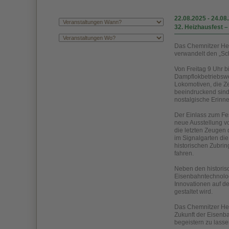
22.08.2025
-
24.08
32. Heizhausfest 
Das Chemnitzer Hei
verwandelt den „Sc
Von Freitag 9 Uhr 
Dampflokbetriebswe
Lokomotiven, die Z
beeindruckend sind
nostalgische Erin
Der Einlass zum Fes
neue Ausstellung v
die letzten Zeugen
im Signalgarten di
historischen Zubri
fahren.
Neben den historis
Eisenbahntechnolog
Innovationen auf d
gestaltet wird.
Das Chemnitzer Hei
Zukunft der Eisenba
begeistern zu lasse