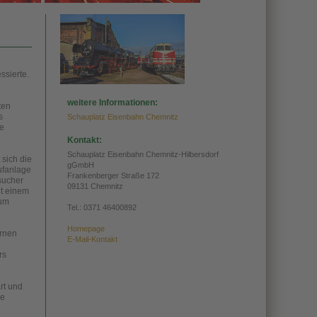
ssierte.
weitere Informationen:
ten
s
Schauplatz Eisenbahn Chemnitz
ie
Kontakt:
Schauplatz Eisenbahn Chemnitz-Hilbersdorf
 sich die
gGmbH
ufanlage
Frankenberger Straße 172
sucher
09131 Chemnitz
it einem
eum
Tel.:
0371 46400892
Homepage
ernen
E-Mail-Kontakt
rs
rt und
ie