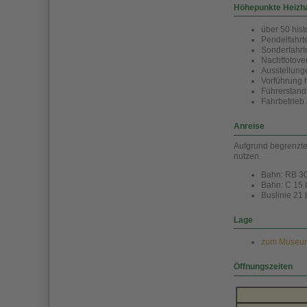
Höhepunkte Heizh
über 50 hist
Pendelfahrt
Sonderfahrt
Nachtfotove
Ausstellung
Vorführung 
Führerstand
Fahrbetrieb
Anreise
Aufgrund begrenzter
nutzen.
Bahn: RB 30
Bahn: C 15 
Buslinie 21
Lage
zum Museum 
Öffnungszeiten