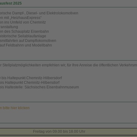
ausfest 2025
orische Dampf-, Diesel- und Elektrolokomotiven
en mit „HeizhausExpress“
en ins Umfeld von Chemnitz
ranstaltung
en des Schauplatz Eisenbahn
historische Seilablaufanlage
smitfahrten auf Dampflokomotiven
 auf Feldbahnn und Modellbahn
 Stellplatzmöglichkeiten empfehlen wir, für Ihre Anreise die öffentlichen Verkehrsmi
 bis Haltepunkt Chemnitz-Hilbersdorf
bis Haltepunkt Chemnitz-Hilbersdorf
 bis Haltestelle: Sächsisches Eisenbahnmuseum
bitte hier klicken
Freitag von 09.00 bis 18.00 Uhr