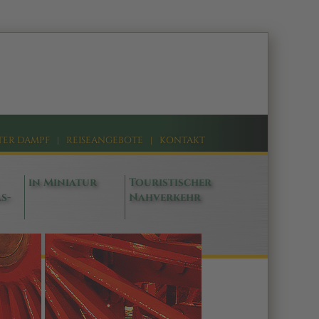
TER DAMPF
|
REISEANGEBOTE
|
KONTAKT
in Miniatur
Touristischer
s-
Nahverkehr