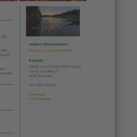
 mit
weitere Informationen:
r der
Sächsische Dampfschifffahrt
ssicht
Kontakt:
WEIßE FLOTTE SACHSEN GmbH
nes
Georg-Treu-Platz 3
Momente.
01067 Dresden
Tel.:
0351 866090
Homepage
E-Mail-Kontakt