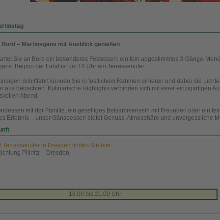
rtinstag
ord – Martinsgans mit Ausblick genießen
artet Sie an Bord ein besonderes Festessen: ein fein abgestimmtes 3-Gänge-Menü
gans. Beginn der Fahrt ist um 18 Uhr am Terrassenufer.
ndigen Schifffahrt können Sie in festlichem Rahmen dinieren und dabei die Lichte
 aus betrachten. Kulinarische Highlights verbinden sich mit einer einzigartigen Au
svollen Abend.
ndessen mit der Familie, ein geselliges Beisammensein mit Freunden oder ein fei
s Erlebnis – unser Gänseessen bietet Genuss, Atmosphäre und unvergessliche 
unft
 Terrassenufer in Dresden finden Sie hier
ichtung Pillnitz – Dresden
18.00 bis 21.00 Uhr