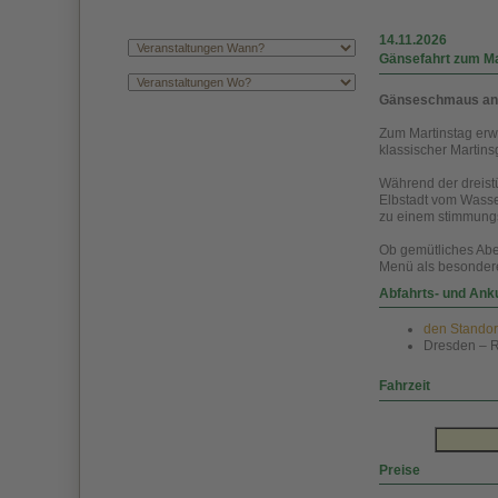
14.11.2026
Gänsefahrt zum Ma
Gänseschmaus an B
Zum Martinstag erw
klassischer Martins
Während der dreistü
Elbstadt vom Wasser
zu einem stimmung
Ob gemütliches Abe
Menü als besondere
Abfahrts- und Ank
den Standort
Dresden – R
Fahrzeit
Preise