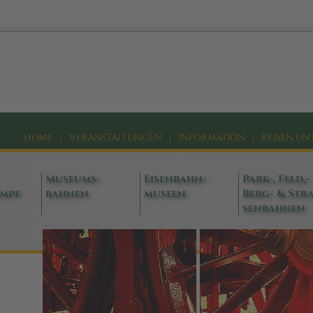
HOME
|
VERANSTALTUNGEN
|
INFORMATION
|
REISEN UN
Museums-
Eisenbahn-
Park-, Feld,-
ampf
bahnen
museen
Berg- & Stra
senbahnen