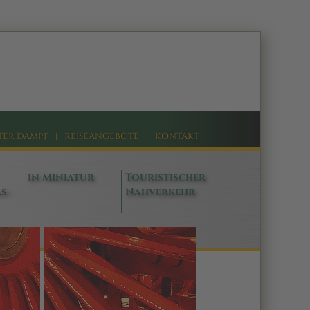
TER DAMPF
|
REISEANGEBOTE
|
KONTAKT
in Miniatur
Touristischer
s-
Nahverkehr