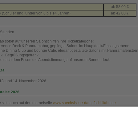
r
ab 58,00 €
 (Schüler und Kinder von 6 bis 14 Jahren)
ab 42,00 €
3 Stunden
n
b sofort auf unseren Salonschiffen ihre Ticketkategorie:
rence Deck & Panoramabar, gepflegte Salons im Hauptdeck/Einstiegsebene,
ine Dining Club und Lounge Café, elegant gestaltete Salons mit Panoramafenstern
nkl. Begrüßungsgetränk
ie nach dem Essen die Abendstimmung auf unserem Sonnendeck.
026
, 13. und 14. November 2026
preise 2026
e sich auch auf der Internetseite
www.saechsische-dampfschifffahrt.de.
.
onen zur Sächsischen Dampfschiffahrt
unter bahnnostalgie-Deutschland hier
unter Dampfbahn-Route Sachsen hier