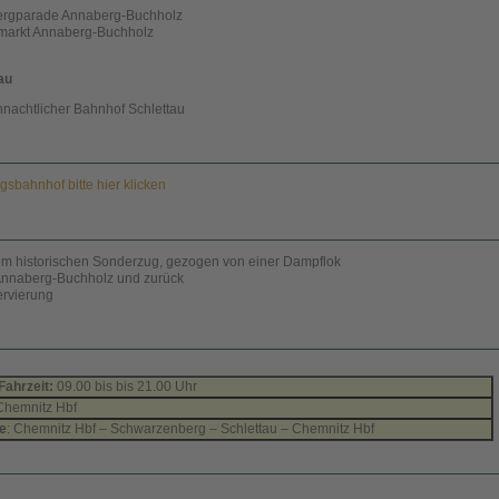
ergparade Annaberg-Buchholz
markt Annaberg-Buchholz
au
nachtlicher Bahnhof Schlettau
sbahnhof bitte hier klicken
nem historischen Sonderzug, gezogen von einer Dampflok
Annaberg-Buchholz und zurück
ervierung
Fahrzeit:
09.00 bis bis 21.00 Uhr
hemnitz Hbf
e
: Chemnitz Hbf – Schwarzenberg – Schlettau – Chemnitz Hbf