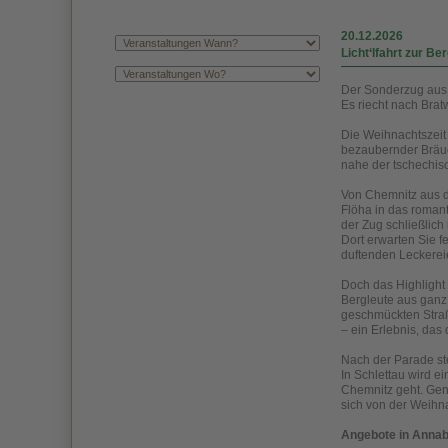
20.12.2026
Licht‘lfahrt zur 
Der Sonderzug aus 
Es riecht nach Bra
Die Weihnachtszeit 
bezaubernder Bräuc
nahe der tschechisc
Von Chemnitz aus d
Flöha in das roman
der Zug schließlich
Dort erwarten Sie 
duftenden Leckerei
Doch das Highlight 
Bergleute aus ganz D
geschmückten Straß
– ein Erlebnis, das
Nach der Parade st
In Schlettau wird e
Chemnitz geht. Geni
sich von der Weihn
Angebote in Anna