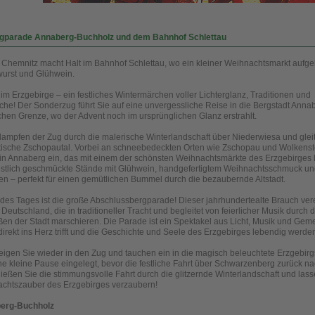
Bergparade Annaberg-Buchholz und dem Bahnhof Schlettau
Chemnitz macht Halt im Bahnhof Schlettau, wo ein kleiner Weihnachtsmarkt aufgeb
twurst und Glühwein.
im Erzgebirge – ein festliches Wintermärchen voller Lichterglanz, Traditionen und
he! Der Sonderzug führt Sie auf eine unvergessliche Reise in die Bergstadt Anna
hen Grenze, wo der Advent noch im ursprünglichen Glanz erstrahlt.
ampfen der Zug durch die malerische Winterlandschaft über Niederwiesa und glei
tische Zschopautal. Vorbei an schneebedeckten Orten wie Zschopau und Wolkenste
 in Annaberg ein, das mit einem der schönsten Weihnachtsmärkte des Erzgebirges l
festlich geschmückte Stände mit Glühwein, handgefertigtem Weihnachtsschmuck u
en – perfekt für einen gemütlichen Bummel durch die bezaubernde Altstadt.
des Tages ist die große Abschlussbergparade! Dieser jahrhundertealte Brauch ver
eutschland, die in traditioneller Tracht und begleitet von feierlicher Musik durch d
en der Stadt marschieren. Die Parade ist ein Spektakel aus Licht, Musik und Geme
 direkt ins Herz trifft und die Geschichte und Seele des Erzgebirges lebendig werden
eigen Sie wieder in den Zug und tauchen ein in die magisch beleuchtete Erzgebirg
ine kleine Pause eingelegt, bevor die festliche Fahrt über Schwarzenberg zurück n
eßen Sie die stimmungsvolle Fahrt durch die glitzernde Winterlandschaft und lass
achtszauber des Erzgebirges verzaubern!
berg-Buchholz