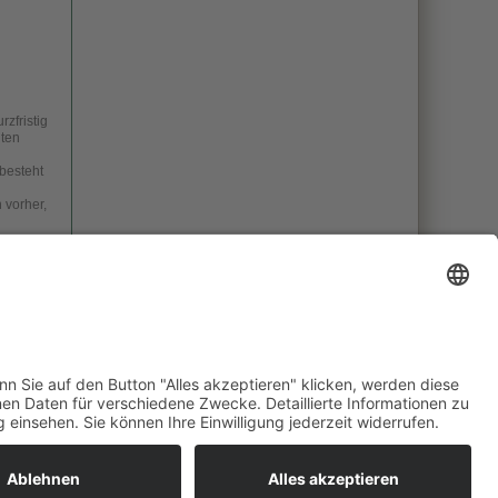
zfristig
iten
besteht
 vorher,