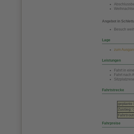
Abschlussb
Weihnachts
Angebot in Schlett
Besuch weih
Lage
zum Ausgang
Leistungen
Fahrt in ei
Fahrt nach 
Sitzplatzres
Fahrtstrecke
geplante 
Zustieg:
C
Fahrtrout
Fahrpreise