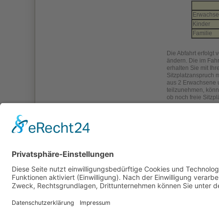
Erwachs
Kinder
Familie
Die Abfahrt erfolg
ändern. Die im Fah
erhalten Sie mit Ih
Sitzplatzanspruch m
aus 2 Erwachsene un
teilzunehmen, könne
ob noch freie Sitzp
Weitere Informat
finden Sie 
finden Sie 
zurück
Impressum
Kontakt
Datenschutzerklärung
Coo