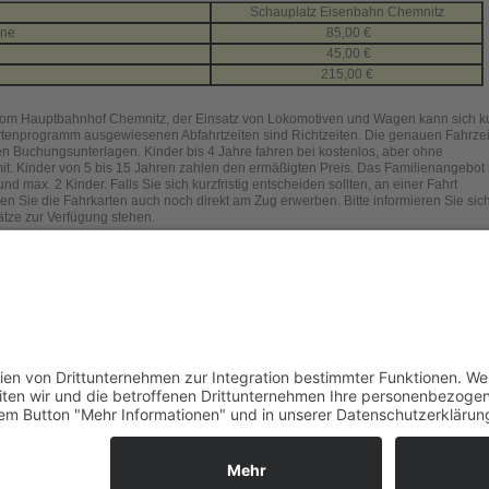
Schauplatz Eisenbahn Chemnitz
ene
85,00 €
45,00 €
215,00 €
t vom Hauptbahnhof Chemnitz, der Einsatz von Lokomotiven und Wagen kann sich kur
rtenprogramm ausgewiesenen Abfahrtzeiten sind Richtzeiten. Die genauen Fahrze
ren Buchungsunterlagen. Kinder bis 4 Jahre fahren bei kostenlos, aber ohne
it. Kinder von 5 bis 15 Jahren zahlen den ermäßigten Preis. Das Familienangebot 
d max. 2 Kinder. Falls Sie sich kurzfristig entscheiden sollten, an einer Fahrt
n Sie die Fahrkarten auch noch direkt am Zug erwerben. Bitte informieren Sie sich
lätze zur Verfügung stehen.
ionen zum Eisenbahnmuseum Chemnitz
unter bahnnostalgie-Deutschland hier
unter Dampfbahn-Route Sachsen hier
kie-Einstellungen