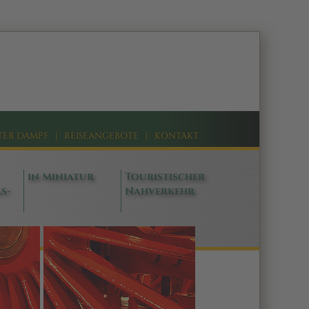
TER DAMPF
|
REISEANGEBOTE
|
KONTAKT
in Miniatur
Touristischer
s-
Nahverkehr