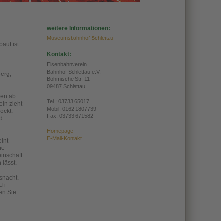
weitere Informationen:
Museumsbahnhof Schlettau
aut ist.
Kontakt:
Eisenbahnverein
Bahnhof Schlettau e.V.
berg,
Böhmische Str. 11
09487 Schlettau
ten ab
Tel.:
03733 65017
in zieht
Mobil: 0162 1807739
ockt.
Fax: 03733 671582
nd
Homepage
E-Mail-Kontakt
eint
ie
inschaft
 lässt.
snacht.
ach
en Sie