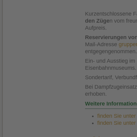
Kurzentschlossene Fa
den
Züge
n vom freu
Aufpreis.
Reservierungen vo
Mail-Adresse
gruppe
entgegengenommen.
Ein- und Ausstieg i
Eisenbahnmuseums.
Sondertarif, Verbund
Bei Dampfzugeinsatz 
erhoben.
Weitere Informatio
finden Sie unte
finden Sie unte