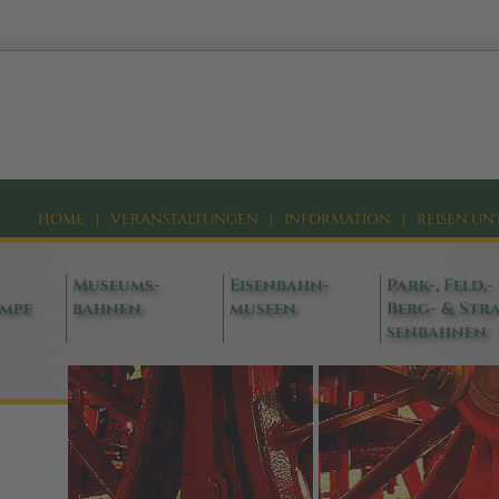
HOME
|
VERANSTALTUNGEN
|
INFORMATION
|
REISEN UN
Museums-
Eisenbahn-
Park-, Feld,-
ampf
bahnen
museen
Berg- & Stra
senbahnen