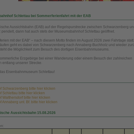
hnhof Schlettau bei Sommerferienfahrt mit der EAB
ische Aussichtsbahn (EAB) auf der Regelspurstrecke zwischen Schwarzenberg u
pendelt, dann hat auch stets der Museumsbahnhof Schlettau geöffnet.
rien mit der EAB“ – nach diesem Motto finden im August 2026 zwei Fahrtage statt.
läufen geht es dabei von Schwarzenberg nach Annaberg-Buchholz und wieder zurü
teht die Möglichkeit zum Besuch des dortigen Eisenbahnmuseums.
ommerliche Erzgebirge bei einer Wanderung oder einem Besuch der zahlreichen
 entlang unserer Strecke.
das Eisenbahnmuseum Schlettau!
 Schwarzenberg bitte hier klicken
Schlettau bitte hier klicken
Walthersdorf bitte hier klicken
Annaberg unt. Bf. bitte hier klicken
gische Aussichtsbahn 15.08.2026
en: