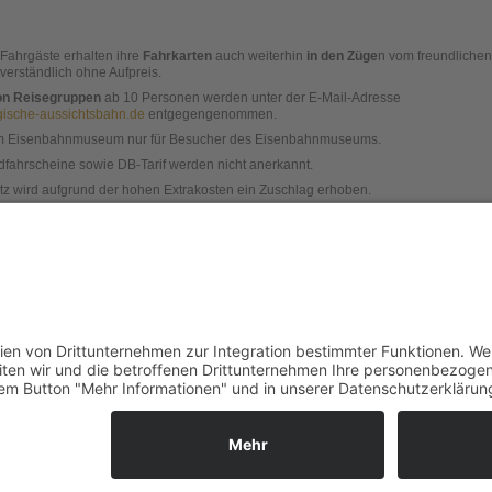
Fahrgäste erhalten ihre
Fahrkarten
auch weiterhin
in den
Züge
n vom freundlichen
verständlich ohne Aufpreis.
on Reisegruppen
ab 10 Personen werden unter der E-Mail-Adresse
ische-aussichtsbahn.de
entgegengenommen.
 im Eisenbahnmuseum nur für Besucher des Eisenbahnmuseums.
dfahrscheine sowie DB-Tarif werden nicht anerkannt.
z wird aufgrund der hohen Extrakosten ein Zuschlag erhoben.
onen zur Erzgebirgischen Aussichtsbahn
unter bahnnostalgie-Deutschland hier
unter Dampfbahn-Route Sachsen hier
kie-Einstellungen