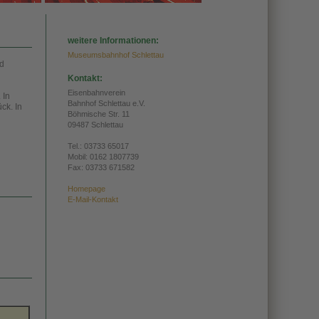
weitere Informationen:
Museumsbahnhof Schlettau
nd
Kontakt:
Eisenbahnverein
 In
Bahnhof Schlettau e.V.
ck. In
Böhmische Str. 11
09487 Schlettau
Tel.:
03733 65017
Mobil: 0162 1807739
Fax: 03733 671582
Homepage
E-Mail-Kontakt