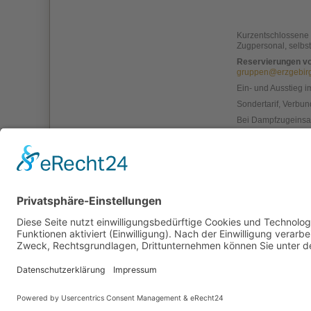
Kurzentschlossene 
Zugpersonal, selbst
Reservierungen v
gruppen@erzgebirg
Ein- und Ausstieg
Sondertarif, Verbun
Bei Dampfzugeinsat
Weitere Informati
finden Sie 
finden Sie 
zurück
Impressum
Kontakt
Datenschutzerklärung
Coo