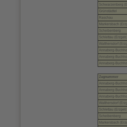
Schwarzenberg (E
Grünstädtel
Raschau
Markersbach (Erz
Scheibenberg
Schlettau (Erzgeb
Walthersdorf (Erz
Annaberg-Buchho
Annaberg-Buchhol
Annaberg-Buchhol
Zugnummer
Annaberg-Buchho
Annaberg-Buchhol
Annaberg-Buchho
Walthersdorf (Erz
Schlettau (Erzgeb
Scheibenberg
Markersbach (Erz