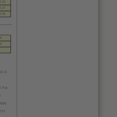
8.30
8.37
8.46
 €
 €
58, E-
0, Fax
x
8686,
3733