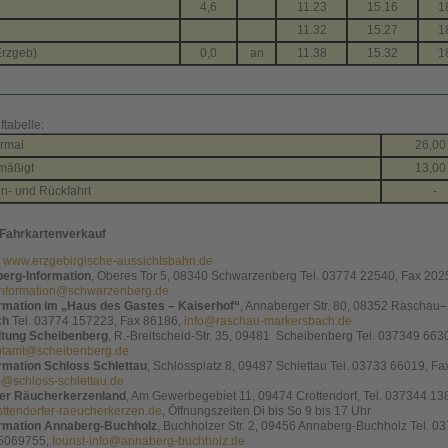
4,6
11.23
15.16
1
11.32
15.27
1
rzgeb)
0,0
an
11.38
15.32
1
ftabelle:
ormal
26,00
rmäßigt
13,00
n- und Rückfahrt
-
 Fahrkartenverkauf
r
www.erzgebirgische-aussichtsbahn.de
erg-Information
, Oberes Tor 5, 08340 Schwarzenberg Tel. 03774 22540, Fax 202
tinformation@schwarzenberg.de
ormation im „Haus des Gastes – Kaiserhof“
, Annaberger Str. 80, 08352 Raschau–
ch
Tel. 03774 157223, Fax 86186,
info@raschau-markersbach.de
ltung Scheibenberg
, R.-Breitscheid-Str. 35, 09481 Scheibenberg Tel. 037349 663
tamt@scheibenberg.de
ormation Schloss Schlettau
, Schlossplatz 8, 09487 Schlettau Tel. 03733 66019, Fa
o@schloss-schlettau.de
fer Räucherkerzenland
, Am Gewerbegebiet 11, 09474 Crottendorf, Tel. 037344 13
ttendorfer-raeucherkerzen.de
, Öffnungszeiten Di bis So 9 bis 17 Uhr
ormation Annaberg-Buchholz
, Buchholzer Str. 2, 09456 Annaberg-Buchholz Tel. 0
 5069755,
tourist-info@annaberg-buchholz.de