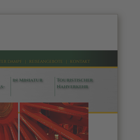
TER DAMPF
|
REISEANGEBOTE
|
KONTAKT
in Miniatur
Touristischer
s-
Nahverkehr