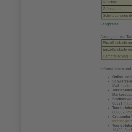
Raschau
Grünstädtel
Schwarzenberg (E
Fahrpreise
Auszug aus der Tari
Einzelfahrkarte n
Einzelfahrkarte e
Dampfzuschlag Hi
Informationen und
Online
unte
Schwarzenb
Mail:
touris
Tourist-Inf
Markersba
Stadtverwa
66321,
haup
Tourist-Inf
608037,
inf
Crottendor
termine@cro
Tourist-Inf
19433, Fax