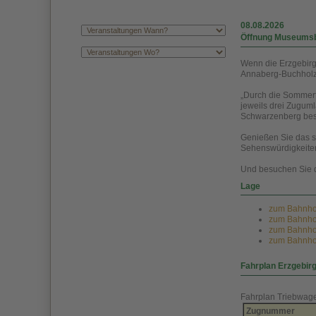
08.08.2026
Öffnung Museumsba
Wenn die Erzgebirg
Annaberg-Buchholz 
„Durch die Sommerfe
jeweils drei Zugum
Schwarzenberg bes
Genießen Sie das s
Sehenswürdigkeiten
Und besuchen Sie 
Lage
zum Bahnhof
zum Bahnhof 
zum Bahnhof 
zum Bahnhof 
Fahrplan Erzgebir
Fahrplan Triebwag
Zugnummer