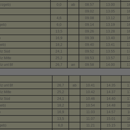
rzgeb)
0,0
ab
08.57
13.00
1
09.02
13.05
1
4,6
09.08
13.12
1
geb)
6,0
09.14
13.19
1
13,5
09.26
13.28
1
)
16,9
09.39
13.40
1
geb)
18,2
09.40
13.41
1
lz Süd
24,1
09.52
13.55
1
z Mitte
25,2
09.53
13.57
1
z unt Bf
26,7
an
09.58
14.00
1
lz unt Bf
26,7
ab
10.41
14.35
1
z Mitte
25,2
10.42
14.37
1
lz Süd
24,1
10.46
14.40
1
geb)
18,2
10.54
14.48
1
)
16,9
11.03
14.57
1
13,5
11.07
15.01
1
geb)
6,0
11.21
15.15
1