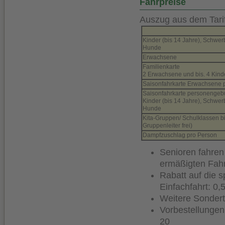
Fahrpreise
Auszug aus dem Tarif
Kinder (bis 14 Jahre), Schwe
Hunde
Erwachsene
Familienkarte
2 Erwachsene und bis. 4 Kinde
Saisonfahrkarte Erwachsene
Saisonfahrkarte personenge
Kinder (bis 14 Jahre), Schwe
Hunde
Kita-Gruppen/ Schulklassen b
Gruppenleiter frei)
Dampfzuschlag pro Person
Senioren fahren
ermäßigten Fahr
Rabatt auf die s
Einfachfahrt: 0,
Weitere Sondert
Vorbestellungen 
20