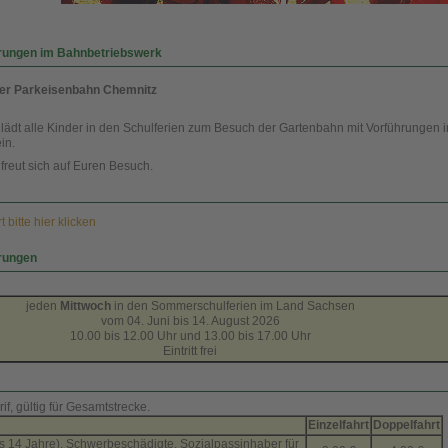
rungen im Bahnbetriebswerk
er Parkeisenbahn Chemnitz
lädt alle Kinder in den Schulferien zum Besuch der Gartenbahn mit Vorführungen 
in.
freut sich auf Euren Besuch.
 bitte hier klicken
rungen
jeden
Mittwoch
in den Sommerschulferien im Land Sachsen
vom 04. Juni bis 14. August 2026
10.00 bis 12.00 Uhr und 13.00 bis 17.00 Uhr
Eintritt frei
f, gültig für Gesamtstrecke.
Einzelfahrt
Doppelfahrt
is 14 Jahre), Schwerbeschädigte, Sozialpassinhaber für