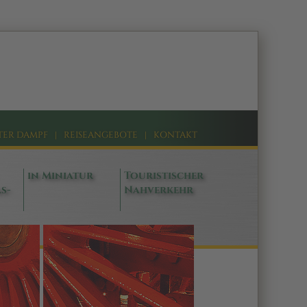
TER DAMPF
|
REISEANGEBOTE
|
KONTAKT
in Miniatur
Touristischer
s-
Nahverkehr