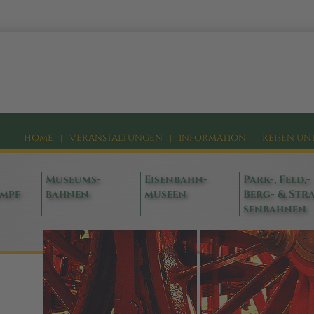
HOME
|
VERANSTALTUNGEN
|
INFORMATION
|
REISEN UN
Museums-
Eisenbahn-
Park-, Feld,-
ampf
bahnen
museen
Berg- & Stra
senbahnen