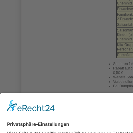
Chemnitz
Erwachs
Familienk
2 Erwachs
Saisonfa
Saisonfa
Kinder (b
Chemnitz
Kita-Grup
Personen 
Dampfzus
Senioren fa
Rabatt auf d
0,50 €
Weitere Sond
Vorbestellun
Bei Dampflo
Weitere Informati
finden Sie 
finden Sie 
zurück