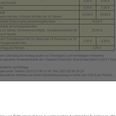
3,00 €
4,00 €
 und Hunde
ene
5,00 €
7,00 €
arte
14,00 €
19,00 €
ene und bis. 4 Kinder im Alter bis 14 Jahren
hrkarte Erwachsene personengebunden
75,00 €
hrkarte personengebunden
is 14 Jahre), Schwerbeschädigte, Sozialpassinhaber für
35,00 €
 und Hunde
pen/ Schulklassen bis 14 Jahre (ab 10 Personen; je 10
2,50 €
3,50 €
Gruppenleiter frei)
chlag pro Person
1,00 €
hren Dienstag bis Freitag (außer an Feiertagen) zum ermäßigten Fahrpreis
ie spezielle Kinderfahrkarte der Citybahn Chemnitz: Kind Einfachfahrt: 0,50 € / Dop
ertarife auf Anfrage
gen unter Telefon: (0371) 3 30 11 00, Fax: (0371)3 36 33 20
keinsätzen erheben wir einen Dampflokzuschlag in Höhe von 1,00 € pro Person.
onen zur Parkeisenbahn Chemnitz
unter bahnnostalgie-Deutschland hier
unter Dampfbahn-Route Sachsen hier