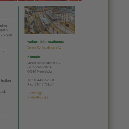
ielen
naten
nd diese
weitere Informationen:
Verein Kohlebahnen e.V.
nlage
Kontakt:
Verein Kohlebahnen e.V.
Georgenstraße 46
04610 Meuselwitz
Tel.:
03448 752550
treffen
Fax: 03448 752144
ast.
Homepage
E-Mail-Kontakt