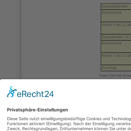
Dampflokfahrten
Erwachsene
Kinder 4 bis 12 Ja
Dieselfahrten / E-
Erwachsene
Kinder 4 bis 12 Ja
Zuschlag
Freie Fahrt für Kin
Weitere Informati
finden Sie 
finden Sie 
zurück