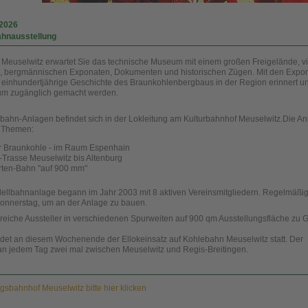
.2026
ahnausstellung
n Meuselwitz erwartet Sie das technische Museum mit einem großen Freigelände, v
, bergmännischen Exponaten, Dokumenten und historischen Zügen. Mit den Expo
ls einhundertjährige Geschichte des Braunkohlenbergbaus in der Region erinnert u
um zugänglich gemacht werden.
bahn-Anlagen befindet sich in der Lokleitung am Kulturbahnhof Meuselwitz.Die A
e Themen:
r Braunkohle - im Raum Espenhain
Trasse Meuselwitz bis Altenburg
ten-Bahn "auf 900 mm"
ellbahnanlage begann im Jahr 2003 mit 8 aktiven Vereinsmitgliedern. Regelmäßig 
Donnerstag, um an der Anlage zu bauen.
lreiche Aussteller in verschiedenen Spurweiten auf 900 qm Ausstellungsfläche zu G
ndet an diesem Wochenende der Ellokeinsatz auf Kohlebahn Meuselwitz statt. Der
n jedem Tag zwei mal zwischen Meuselwitz und Regis-Breitingen.
sbahnhof Meuselwitz bitte hier klicken