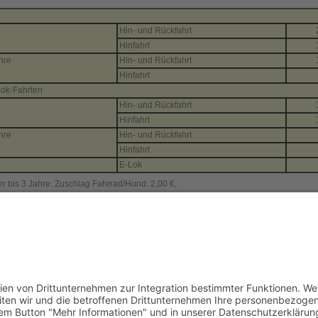
Hin- und Rückfahrt
Hinfahrt
hre
Hin- und Rückfahrt
Hinfahrt
Lok-Fahrten
Hin- und Rückfahrt
Hinfahrt
hre
Hin- und Rückfahrt
Hinfahrt
E-Lok
der bis 3 Jahre. Zuschlag Fahrrad/Hund: 2,00 €,
onen zur Kohlebahn
unter bahnnostalgie-Deutschland hier
unter Dampfbahn-Route Sachsen hier