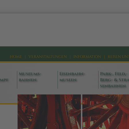
HOME
|
VERANSTALTUNGEN
|
INFORMATION
|
REISEN UN
Museums-
Eisenbahn-
Park-, Feld,-
ampf
bahnen
museen
Berg- & Stra
senbahnen