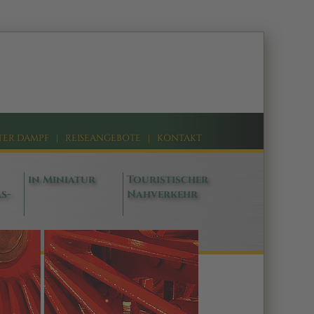
TER DAMPF
|
REISEANGEBOTE
|
KONTAKT
in Miniatur
Touristischer
s-
Nahverkehr