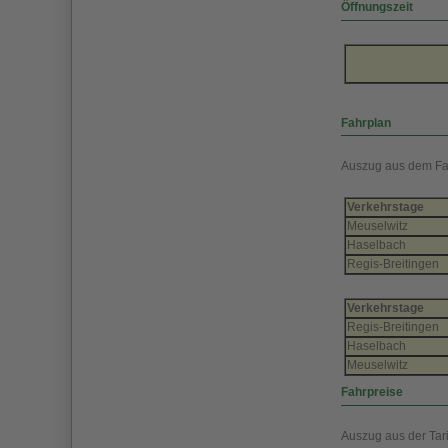
Öffnungszeit
Fahrplan
Auszug aus dem Fa
Verkehrstage
Meuselwitz
Haselbach
Regis-Breitingen
Verkehrstage
Regis-Breitingen
Haselbach
Meuselwitz
Fahrpreise
Auszug aus der Tari