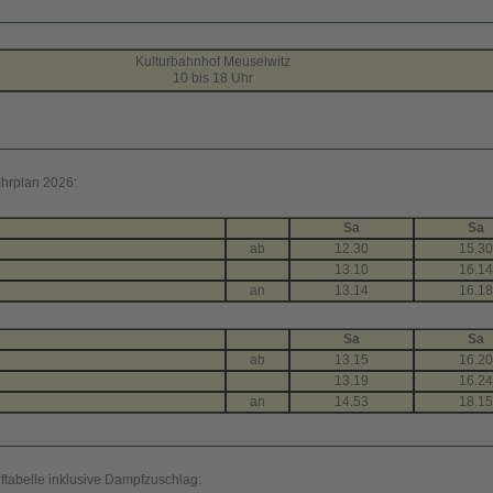
Kulturbahnhof Meuselwitz
10 bis 18 Uhr
hrplan 2026:
Sa
Sa
ab
12.30
15.30
13.10
16.14
an
13.14
16.18
Sa
Sa
ab
13.15
16.20
13.19
16.24
an
14.53
18.15
ftabelle inklusive Dampfzuschlag: