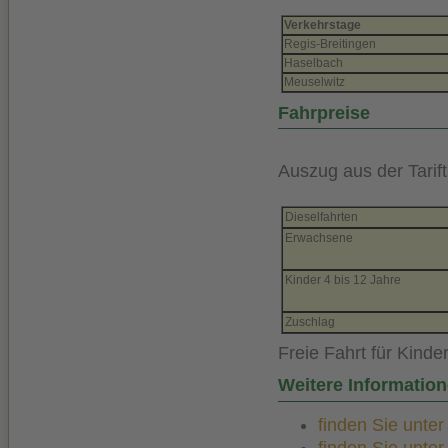
Verkehrstage
Regis-Breitingen
Haselbach
Meuselwitz
Fahrpreise
Auszug aus der Tarif
Dieselfahrten
Erwachsene
Kinder 4 bis 12 Jahre
Zuschlag
Freie Fahrt für Kinde
Weitere Informatio
finden Sie unte
finden Sie unte