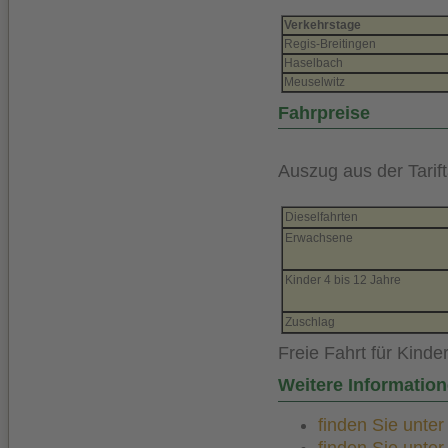
Verkehrstage
Regis-Breitingen
Haselbach
Meuselwitz
Fahrpreise
Auszug aus der Tarif
Dieselfahrten
Erwachsene
Kinder 4 bis 12 Jahre
Zuschlag
Freie Fahrt für Kinde
Weitere Informatio
finden Sie unte
finden Sie unte