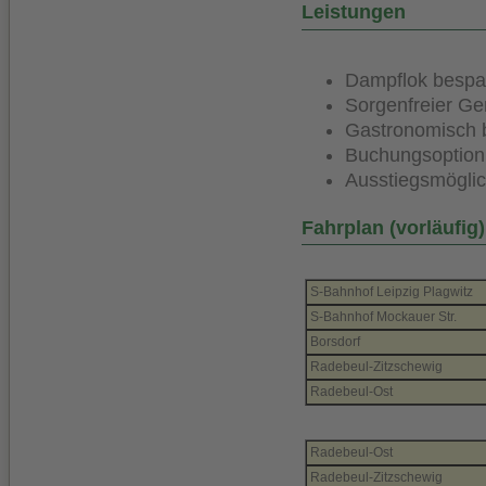
Leistungen
Dampflok besp
Sorgenfreier G
Gastronomisch b
Buchungsoption
Ausstiegsmöglic
Fahrplan (vorläufig)
S-Bahnhof Leipzig Plagwitz
S-Bahnhof Mockauer Str.
Borsdorf
Radebeul-Zitzschewig
Radebeul-Ost
Radebeul-Ost
Radebeul-Zitzschewig