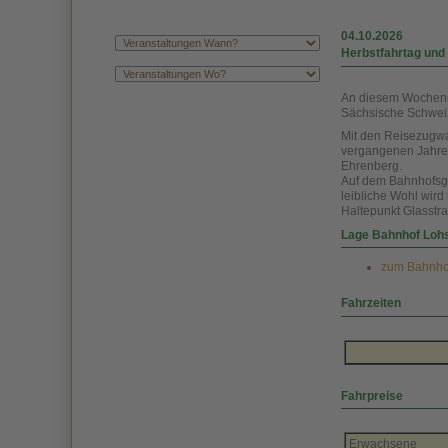
04.10.2026
Herbstfahrtag und 
An diesem Wochenen
Sächsische Schweiz
Mit den Reisezugw
vergangenen Jahren
Ehrenberg.
Auf dem Bahnhofsge
leibliche Wohl wir
Haltepunkt Glasstr
Lage Bahnhof Loh
zum Bahnhof 
Fahrzeiten
von 10.0
Fahrpreise
Erwachsene