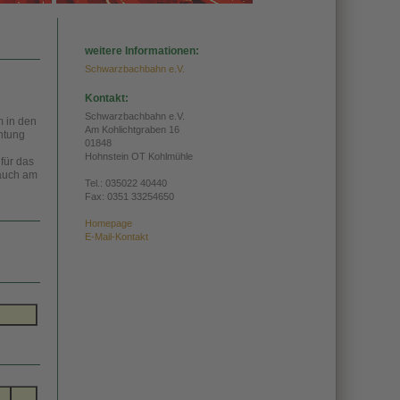
weitere Informationen:
Schwarzbachbahn e.V.
Kontakt:
Schwarzbachbahn e.V.
 in den
Am Kohlichtgraben 16
htung
01848
Hohnstein OT Kohlmühle
für das
 auch am
Tel.:
035022 40440
Fax: 0351 33254650
Homepage
E-Mail-Kontakt