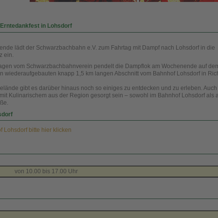
Erntedankfest in Lohsdorf
de lädt der Schwarzbachbahn e.V. zum Fahrtag mit Dampf nach Lohsdorf in die
 ein.
agen vom Schwarzbachbahnverein pendelt die Dampflok am Wochenende auf dem
 wiederaufgebauten knapp 1,5 km langen Abschnitt vom Bahnhof Lohsdorf in Ric
lände gibt es darüber hinaus noch so einiges zu entdecken und zu erleben. Auch 
d mit Kulinarischem aus der Region gesorgt sein – sowohl im Bahnhof Lohsdorf als
aße.
sdorf
Lohsdorf bitte hier klicken
0 bis 17.00 Uhr