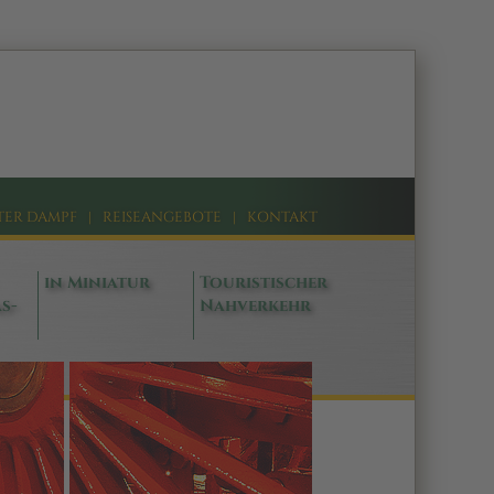
TER DAMPF
|
REISEANGEBOTE
|
KONTAKT
in Miniatur
Touristischer
s-
Nahverkehr