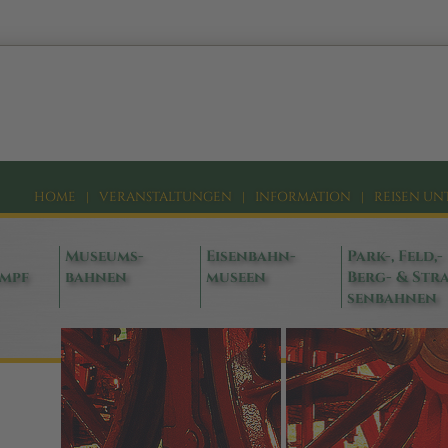
HOME
|
VERANSTALTUNGEN
|
INFORMATION
|
REISEN UN
Museums-
Eisenbahn-
Park-, Feld,-
ampf
bahnen
museen
Berg- & Stra
senbahnen