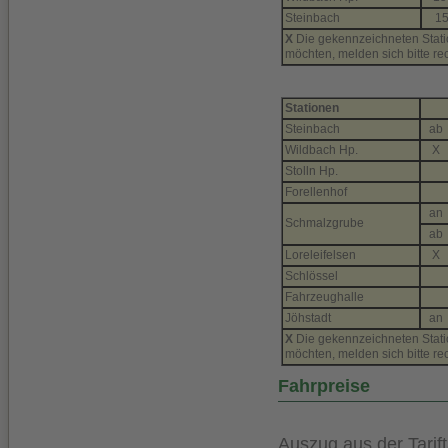
Steinbach
15
X
Die gekennzeichneten Statio
möchten, melden sich bitte re
Stationen
Steinbach
ab
Wildbach Hp.
X
Stolln Hp.
Forellenhof
an
Schmalzgrube
ab
Loreleifelsen
X
Schlössel
Fahrzeughalle
Jöhstadt
an
X
Die gekennzeichneten Statio
möchten, melden sich bitte re
Fahrpreise
Auszug aus der Tarift