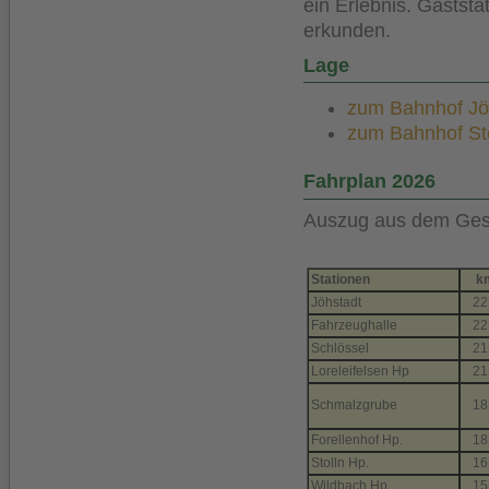
ein Erlebnis. Gastst
erkunden.
Lage
zum Bahnhof Jöhs
zum Bahnhof Stei
Fahrplan 2026
Auszug aus dem Gesa
Stationen
k
Jöhstadt
22
Fahrzeughalle
22
Schlössel
21
Loreleifelsen Hp
21
Schmalzgrube
18
Forellenhof Hp.
18
Stolln Hp.
16
Wildbach Hp.
15