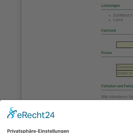
Leistungen
Schifffahrt 
Lunch
Fahrtzeit
Preise
Erwachs
Kinder (6
Fahrplan und Fahr
Bitte informieren Si
Weitere Informati
finden Sie 
finden Sie 
zurück