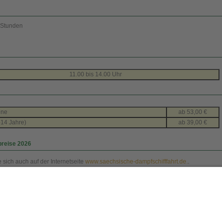
3 Stunden
11.00 bis 14.00 Uhr
ene
ab 53,00 €
-14 Jahre)
ab 39,00 €
preise 2026
e sich auch auf der Internetseite
www.saechsische-dampfschifffahrt.de.
.
onen zur Sächsischen Dampfschiffahrt
unter bahnnostalgie-Deutschland hier
unter Dampfbahn-Route Sachsen hier