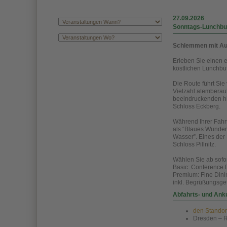
27.09.2026
Sonntags-Lunchbuf
Schlemmen mit Au
Erleben Sie einen 
köstlichen Lunchbu
Die Route führt Sie
Vielzahl atemberau
beeindruckenden hi
Schloss Eckberg.
Während Ihrer Fahr
als “Blaues Wunder
Wasser”. Eines der 
Schloss Pillnitz.
Wählen Sie ab sofor
Basic: Conference 
Premium: Fine Dini
inkl. Begrüßungsge
Abfahrts- und Ank
den Standort
Dresden – R