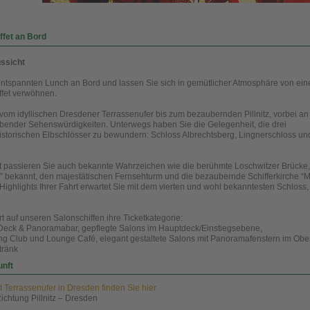
fet an Bord
ssicht
entspannten Lunch an Bord und lassen Sie sich in gemütlicher Atmosphäre von ei
ffet verwöhnen.
 vom idyllischen Dresdener Terrassenufer bis zum bezaubernden Pillnitz, vorbei an
bender Sehenswürdigkeiten. Unterwegs haben Sie die Gelegenheit, die drei
storischen Elbschlösser zu bewundern: Schloss Albrechtsberg, Lingnerschloss un
t passieren Sie auch bekannte Wahrzeichen wie die berühmte Loschwitzer Brücke
” bekannt, den majestätischen Fernsehturm und die bezaubernde Schifferkirche “
Highlights Ihrer Fahrt erwartet Sie mit dem vierten und wohl bekanntesten Schloss
t auf unseren Salonschiffen ihre Ticketkategorie:
Deck & Panoramabar, gepflegte Salons im Hauptdeck/Einstiegsebene,
ng Club und Lounge Café, elegant gestaltete Salons mit Panoramafenstern im Obe
tränk
unft
 Terrassenufer in Dresden finden Sie hier
ichtung Pillnitz – Dresden