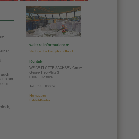
nem
weitere Informationen:
 einer
Sächsische Dampfschifffahrt
d
Kontakt:
WEIßE FLOTTE SACHSEN GmbH
Georg-Treu-Platz 3
, auch
01067 Dresden
Maria am
, dem
Tel.:
0351 866090
Homepage
E-Mail-Kontakt
rdeck,