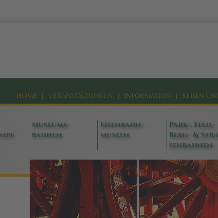
HOME
|
VERANSTALTUNGEN
|
INFORMATION
|
REISEN UN
Museums-
Eisenbahn-
Park-, Feld,-
ampf
bahnen
museen
Berg- & Stra
senbahnen