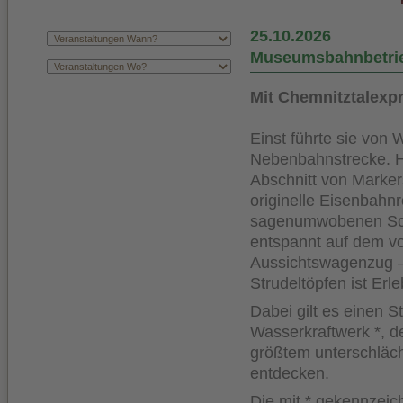
25.10.2026
Museumsbahnbetrie
Mit Chemnitztalexp
Einst führte sie von
Nebenbahnstrecke. He
Abschnitt von Marker
originelle Eisenbah
sagenumwobenen Schw
entspannt auf dem v
Aussichtswagenzug –
Strudeltöpfen ist Erle
Dabei gilt es einen 
Wasserkraftwerk *, d
größtem unterschläc
entdecken.
Die mit * gekennzei