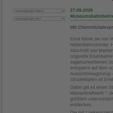
27.09.2026
Museumsbahnbetrie
Mit Chemnitztalexp
Einst führte sie von
Nebenbahnstrecke. He
Abschnitt von Marker
originelle Eisenbah
sagenumwobenen Schw
entspannt auf dem v
Aussichtswagenzug –
Strudeltöpfen ist Erle
Dabei gilt es einen 
Wasserkraftwerk *, d
größtem unterschläc
entdecken.
Die mit * gekennzei