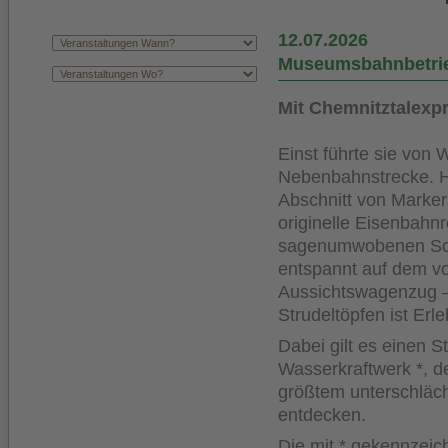
12.07.2026
Museumsbahnbetrie
Mit Chemnitztalexp
Einst führte sie von
Nebenbahnstrecke. He
Abschnitt von Marker
originelle Eisenbah
sagenumwobenen Schw
entspannt auf dem v
Aussichtswagenzug –
Strudeltöpfen ist Erle
Dabei gilt es einen 
Wasserkraftwerk *, d
größtem unterschläc
entdecken.
Die mit * gekennzei