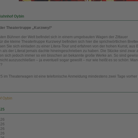
Bahnhof Oybin
der Theatertruppe „Kurzweyl“
nsten Bühnen der Welt befindet sich in einem umgebauten Wagen der Zittauer
 die kleine Theatertruppe Kurzweyl befinden sich hier die sprichwörtlichen Bretter
en Sie sich einladen zu einer Litera-Tour und erfahren von der hohen Kunst, aus
 als der Literat jemals dachte hineingeschrieben zu haben. Die Stücke sind zwar 
en sich jedoch immer so ein bisschen an bekannte große Werke an. So sind gewis
nicht auszuschließen – ja eventuell sogar gewollt – nur wie heißt es so schön: Ma
!?
25 im Theaterwagen ist eine telefonische Anmeldung mindestens zwei Tage vorher
f Oybin
025
026
026
026
026
026