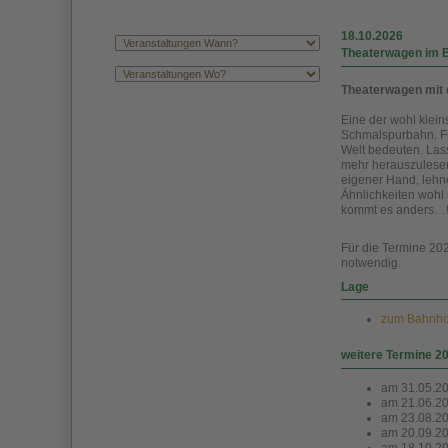
18.10.2026
Theaterwagen im 
Theaterwagen mit 
Eine der wohl klei
Schmalspurbahn. Für
Welt bedeuten. Lass
mehr herauszulesen
eigener Hand, lehn
Ähnlichkeiten wohl 
kommt es anders…
Für die Termine 20
notwendig.
Lage
zum Bahnho
weitere Termine 2
am 31.05.2
am 21.06.2
am 23.08.2
am 20.09.2
am 18.10.2