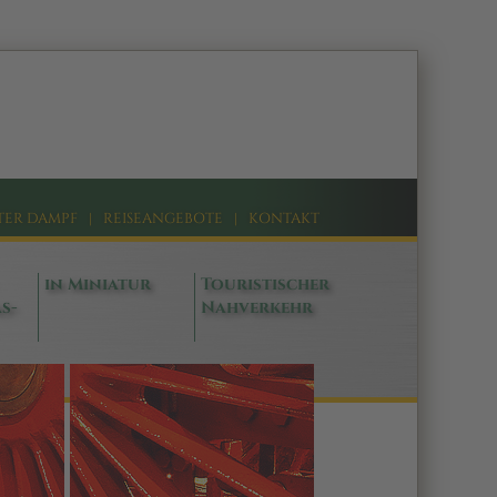
TER DAMPF
|
REISEANGEBOTE
|
KONTAKT
in Miniatur
Touristischer
s-
Nahverkehr