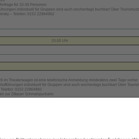
 Anfrage für 10-30 Personen
führungen individuell für Gruppen sind auch wochentags buchbar! Über Tourismus
nsky – Telefon: 0152 22864982
20.00 Uhr
26 im Theaterwagen ist eine telefonische Anmeldung mindestens zwei Tage vorher
 Aufführungen individuell für Gruppen sind auch wochentags buchbar! Über Touri
–
Telefon: 0152 22864982
nen zur Zittauer Schmalspurbahn
onen zur Zittauer Schmalspurbahn
unter bahnnostalgie-Deutschland hier
unter Dampfbahn-Route Sachsen hier