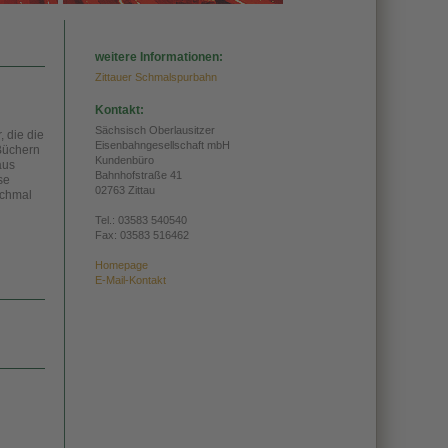
weitere Informationen:
Zittauer Schmalspurbahn
Kontakt:
Sächsisch Oberlausitzer
, die die
Eisenbahngesellschaft mbH
 Büchern
Kundenbüro
aus
Bahnhofstraße 41
se
02763 Zittau
nchmal
Tel.:
03583 540540
Fax: 03583 516462
Homepage
E-Mail-Kontakt