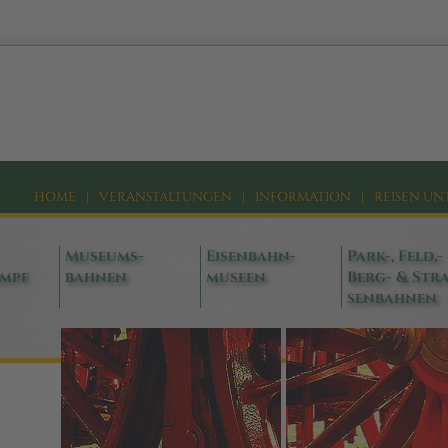
HOME
|
VERANSTALTUNGEN
|
INFORMATION
|
REISEN UN
Museums-
Eisenbahn-
Park-, Feld,-
ampf
bahnen
museen
Berg- & Stra
senbahnen