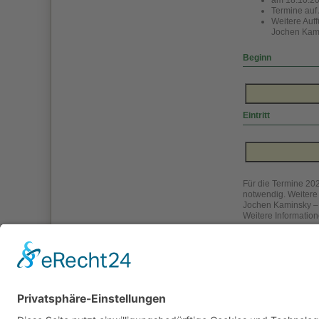
Termine auf
Weitere Auf
Jochen Kami
Beginn
Eintritt
Für die Termine 20
notwendig. Weitere
Jochen Kaminsky 
Weitere Informatio
Weitere Informati
finden Sie 
finden Sie 
zurück