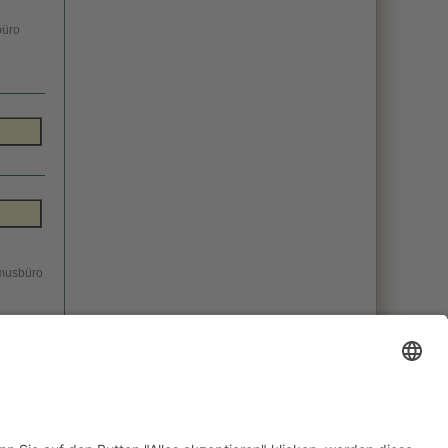
büro
smusbüro