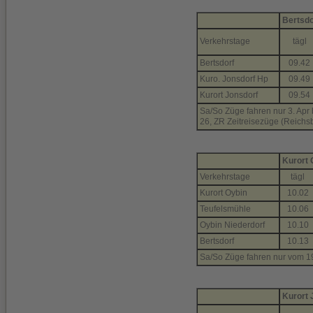
Bertsdo
Verkehrstage
tägl
Bertsdorf
09.42
Kuro. Jonsdorf Hp
09.49
Kurort Jonsdorf
09.54
Sa/So Züge fahren nur 3. Apr b
26, ZR Zeitreisezüge (Reic
Kurort 
Verkehrstage
tägl
Kurort Oybin
10.02
Teufelsmühle
10.06
Oybin Niederdorf
10.10
Bertsdorf
10.13
Sa/So Züge fahren nur vom 19. A
Kurort 