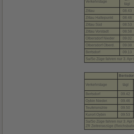
Verkehrstage
tägl
Zittau
08.43
Zittau Haltepunkt
08.48
Zittau Süd
08.53
Zittau Vorstadt
08.58
Olbersdorf Nieder
09.02
Olbersdorf Oberd.
09.08
Bertsdorf
09.13
Sa/So Züge fahren nur 3. Apr b
Bertsdor
Verkehrstage
tägl
Bertsdorf
09.42
Oybin Nieder.
09.46
Teufelsmühle
09.50
Kurort Oybin
09.53
Sa/So Züge fahren nur 3. Apr b
ZR Zeitreisezüge (Reichsba