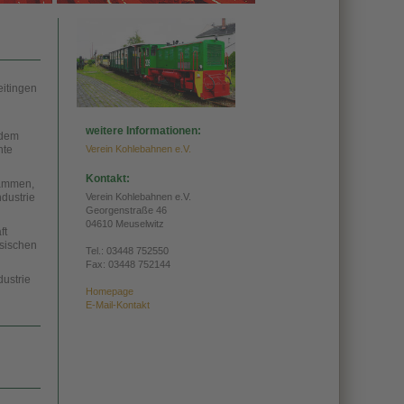
eitingen
weitere Informationen:
 dem
hte
Verein Kohlebahnen e.V.
Kontakt:
sammen,
dustrie
Verein Kohlebahnen e.V.
Georgenstraße 46
04610 Meuselwitz
ft
hsischen
Tel.:
03448 752550
Fax: 03448 752144
ustrie
Homepage
E-Mail-Kontakt