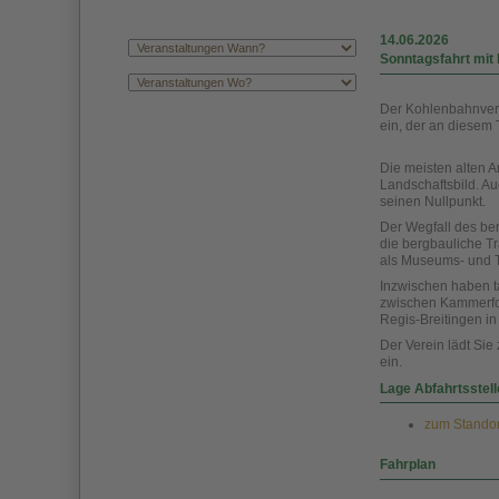
14.06.2026
Sonntagsfahrt mit 
Der Kohlenbahnvere
ein, der an diesem 
Die meisten alten 
Landschaftsbild. A
seinen Nullpunkt.
Der Wegfall des be
die bergbauliche T
als Museums- und T
Inzwischen haben t
zwischen Kammerfor
Regis-Breitingen i
Der Verein lädt Si
ein.
Lage Abfahrtsstell
zum Standort
Fahrplan