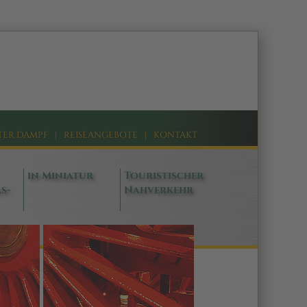
TER DAMPF
|
REISEANGEBOTE
|
KONTAKT
in Miniatur
Touristischer
s-
Nahverkehr