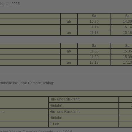
hrplan 2026:
Sa
Sa
ab
10.30
14.30
11.14
15.14
an
11.18
15.18
Sa
Sa
ab
11.35
15.35
11.39
15.39
an
13.13
17.13
ftabelle inklusive Dampfzuschlag:
Hin- und Rückfahrt
Hinfahrt
hre
Hin- und Rückfahrt
Hinfahrt
E-Lok