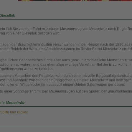
Diesellok
in lädt Sie zu einer Fahrt mit seinem Museumszug von Meuselwitz nach Regis-Br
Tag von einer Diesellok gezogen wird.
Anlagen der Braunkohlenindustrie verschwanden in der Region nach der 1990 aus
uch der Betrieb der Werk- und Anschlussbahnen im Revier Borna-Meuselwitz erreic
rgbaulichen Bahnbetriebes führte aber auch ganz unterschiedliche Menschen zu
raditionen zu wahren und das ehemalige wichtige Verkehrsmittel der Braunkohlenin
raditionsbahn weiter zu betrieben.
ausende Menschen den Pendelverkehr durch eine reizvolle Bergbaufolgelandscha
st und Auenholz zwischen der thüringischen Kleinstadt Meuselwitz und dem säc
n den offenen Wagen oder im niveauvoll eingerichteten Salonwagen genossen.
e zu einer Sonntagsfahrt mit den Museumszügen auf den Spuren der Braunkohlenind
e in Meuselwitz
 bitte hier klicken