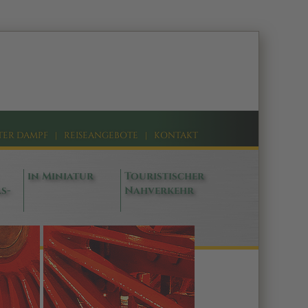
TER DAMPF
|
REISEANGEBOTE
|
KONTAKT
in Miniatur
Touristischer
s-
Nahverkehr