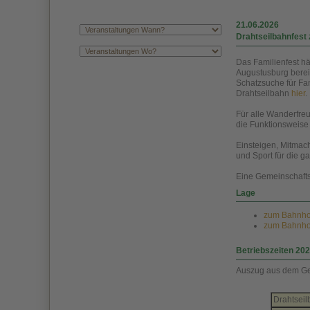
21.06.2026
Drahtseilbahnfest
Das Familienfest hä
Augustusburg berei
Schatzsuche für Fa
Drahtseilbahn
hier
.
Für alle Wanderfre
die Funktionsweise 
Einsteigen, Mitmac
und Sport für die g
Eine Gemeinschafts
Lage
zum Bahnhof
zum Bahnhof
Betriebszeiten 20
Auszug aus dem Ge
Drahtsei