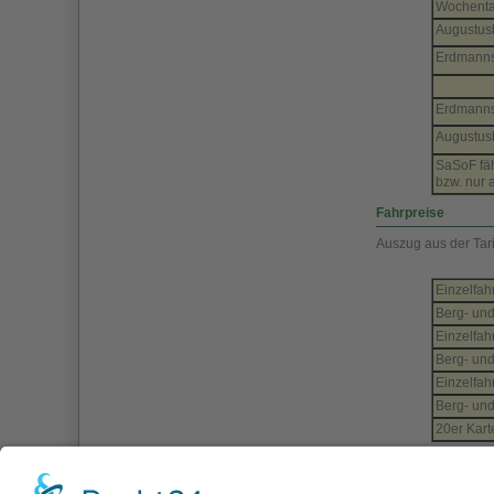
Wochent
Augustus
Erdmanns
Erdmanns
Augustus
SaSoF fäh
bzw. nur 
Fahrpreise
Auszug aus der Tari
Einzelfah
Berg- und
Einzelfah
Berg- und
Einzelfah
Berg- und
20er Kar
Weitere Informati