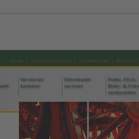
HOME
|
VERANSTALTUNGEN
|
INFORMATION
|
REISEN UN
Museums-
Eisenbahn-
Park-, Feld,-
ampf
bahnen
museen
Berg- & Stra
senbahnen