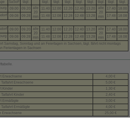
age
SaSoF
tägl.
tägl.
tägl.
tägl.
tägl.
tägl.
tägl.
tägl.
tägl.
burg
alle
alle
09.00
09.20
11.40
12.00
12.20
12.40
13.20
17.40
18.00
20
20
dorf
09.08
09.28
11.48
12.08
12.28
12.48
13.28
17.48
18.08
min
min
dorf
alle
alle
09.00
09.20
11.40
12.00
12.20
12.40
13.20
17.40
18.00
20
20
burg
09.08
09.28
11.48
12.08
12.28
12.48
13.28
17.48
18.08
min
min
rt Samstag, Sonntag und an Feiertagen in Sachsen, tägl. fährt nicht montags
an Ferientagen in Sachsen
ftabelle.
rt Erwachsene
4,00 €
 Talfahrt Erwachsene
5,00 €
rt Kinder
1,30 €
 Talfahrt Kinder
2,40 €
rt Ermäßigte
3,00 €
 Talfahrt Ermäßigte
4,00 €
te Erwachsene
25,00 €
onen zu den Dresdner Bergbahnen