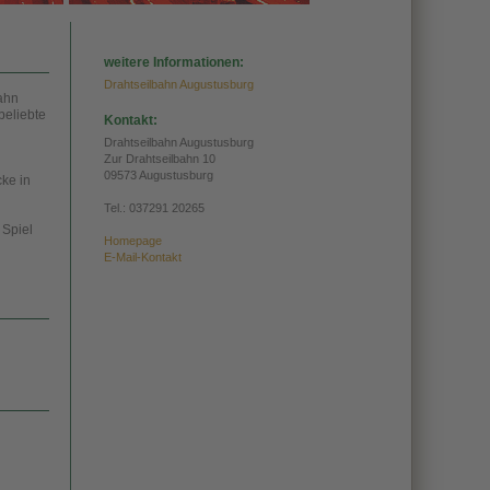
weitere Informationen:
Drahtseilbahn Augustusburg
bahn
beliebte
Kontakt:
Drahtseilbahn Augustusburg
Zur Drahtseilbahn 10
09573 Augustusburg
ke in
Tel.:
037291 20265
 Spiel
Homepage
E-Mail-Kontakt