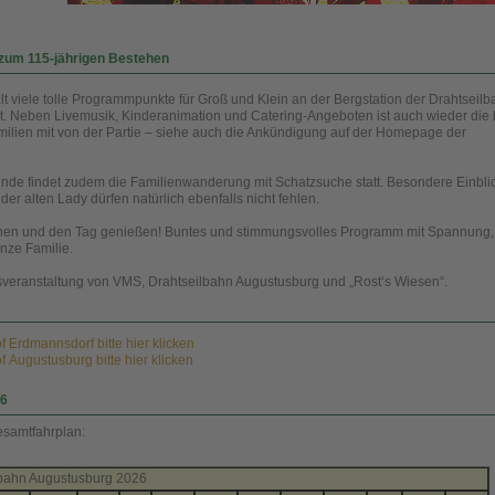
 zum 115-jährigen Bestehen
lt viele tolle Programmpunkte für Groß und Klein an der Bergstation der Drahtseil
t. Neben Livemusik, Kinderanimation und Catering-Angeboten ist auch wieder die 
milien mit von der Partie – siehe auch die Ankündigung auf der Homepage der
unde findet zudem die Familienwanderung mit Schatzsuche statt. Besondere Einblic
der alten Lady dürfen natürlich ebenfalls nicht fehlen.
hen und den Tag genießen! Buntes und stimmungsvolles Programm mit Spannung,
anze Familie.
veranstaltung von VMS, Drahtseilbahn Augustusburg und „Rost‘s Wiesen“.
 Erdmannsdorf bitte hier klicken
 Augustusburg bitte hier klicken
26
samtfahrplan:
lbahn Augustusburg 2026