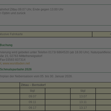
ahnhof Zittau 09.07 Uhr, Ende gegen 13.00 Uhr
h Oybin und zurück
nklusive Fahrkarte
 Buchung
vierung wird gebeten unter Telefon 0173/ 6864520 (ab 18.00 Uhr). Naturparkfleisc
ße 15, 02763 Mittelherwigsdorf
, Fax 03583 837314
t
,
www.wurstladen.net
r Schmalspurbahn 2026
rplan der Nebensaison vom 05. bis 30. Januar 2026.
Zittau – Bertsdorf
tägl
tägl
09.07
13.07
09.11
13.11
09.17
13.17