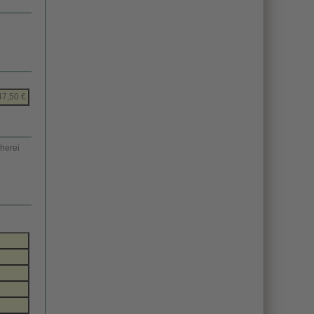
47,50 €
herei