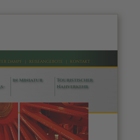
TER DAMPF
|
REISEANGEBOTE
|
KONTAKT
in Miniatur
Touristischer
s-
Nahverkehr