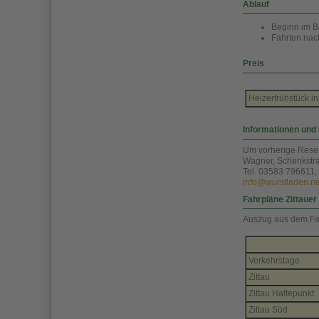
Ablauf
Beginn im B
Fahrten nac
Preis
Heizerfrühstück i
Informationen und
Um vorherige Reser
Wagner, Schenkstra
Tel. 03583 796611
info@wurstladen.ne
Fahrpläne Zittaue
Auszug aus dem Fah
Verkehrstage
Zittau
Zittau Haltepunkt
Zittau Süd