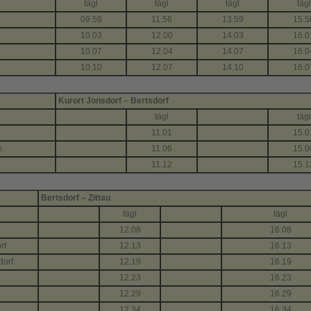
tägl
tägl
tägl
tägl
09.59
11.56
13.59
15.5
10.03
12.00
14.03
16.0
10.07
12.04
14.07
16.0
10.10
12.07
14.10
16.0
Kurort Jonsdorf – Bertsdorf
tägl
tägl
11.01
15.0
p.
11.06
15.0
11.12
15.1
Bertsdorf – Zittau
tägl
tägl
12.08
16.08
rf
12.13
16.13
dorf
12.19
16.19
12.23
16.23
12.29
16.29
12.34
16.34