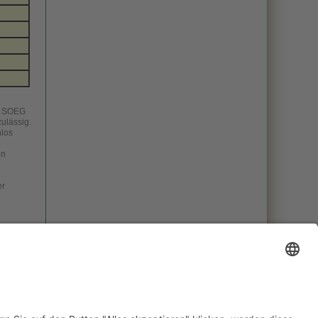
er SOEG
zulässig.
nlos
en
er