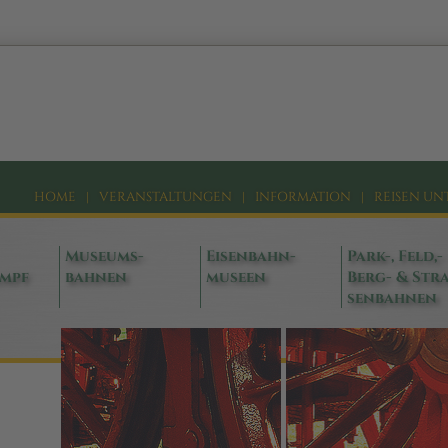
HOME
|
VERANSTALTUNGEN
|
INFORMATION
|
REISEN UN
Museums-
Eisenbahn-
Park-, Feld,-
ampf
bahnen
museen
Berg- & Stra
senbahnen