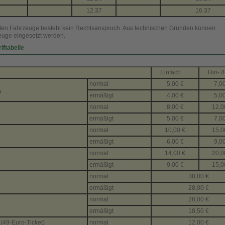
12.37
16.37
ten Fahrzeuge besteht kein Rechtsanspruch. Aus technischen Gründen können
uge eingesetzt werden.
iftabelle
Einfach
Hin- 
normal
5,00 €
7,0
u
ermäßigt
4,00 €
5,0
normal
8,00 €
12,0
ermäßigt
5,00 €
7,0
normal
10,00 €
15,0
ermäßigt
6,00 €
9,0
normal
14,00 €
20,0
ermäßigt
9,00 €
15,0
normal
38,00 €
ermäßigt
28,00 €
normal
26,00 €
ermäßigt
18,50 €
 (49-Euro-Ticket)
normal
12,00 €