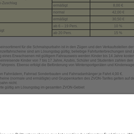
ik-Zuschlag
ermäßigt
8,00 €
normal
42,00 €
ermäßigt
30,50 €
ab 6 – 19 Pers.
10 %
igt
ab 20 Pers.
15 %
einsortiment für die Schmalspurbahn ist in den Zügen und den Verkaufsstellen d
Einzelfahrscheine sind am Lösungstag gültig; beliebige Fahrtunterbrechungen sind 
ng eines Erwachsenen mit gültigem Fahrausweis werden Kinder bis 14 Jahre koste
lleinreisende Kinder von 7 bis 17 Jahre, Azubis, Schüler und Studenten zahlen den
Fahrpreis. Ebenso erfolgt die Beförderung von Wintersportgeräten und Kinderwag
n Fahrrädern, Fahrrad Sonderbauten und Fahrradanhänger je Fahrt 4,00 €.
cheine (normale und ermäßigte) und Gruppenkarten des ZVON-Tarifes gelten auf d
ahn nicht.
rte gültig am Lösungstag im gesamten ZVON-Gebiet
onen zur Zittauer Schmalspurbahn
unter bahnnostalgie-Deutschland hier
unter Dampfbahn-Route Sachsen hier