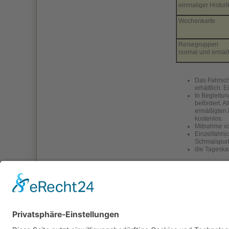
einmaliger Histor
Wochenkarte
Reisegruppen
normal und ermäß
Das Fahrsch
erhältlich. 
In Begleitu
befördert. A
ermäßigten 
kostenlos.
Mitnahme vo
Einzelfahrs
Schmalspurb
die Tageska
Weitere Informati
finden Sie 
finden Sie 
zurück