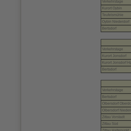
Verkehrstage
Kurort Oybin
Teufelsmühle
Oybin Niederdorf
Bertsdorf
Verkehrstage
Kurort Jonsdorf
Kurort Jonsdorf H
Bertsdorf
Verkehrstage
Bertsdorf
Olbersdorf Oberdo
Olbersdorf Nieder
Zittau Vorstadt
Zittau Süd
Zittau Haltepunkt