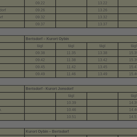
09.22
13.22
dorf
09.26
13.26
rf
09.32
13.32
09.37
13.37
Bertsdorf – Kurort Oybin
tägl
tägl
tägl
tägl
09.38
11.35
13.38
15.3
09.42
11.38
13.42
15.3
09.45
11.42
13.45
15.4
09.49
11.46
13.49
15.4
Bertsdorf - Kurort Jonsdorf
tägl
tägl
10.39
14.3
p.
10.46
14.4
10.51
14.5
Kurort Oybin – Bertsdorf