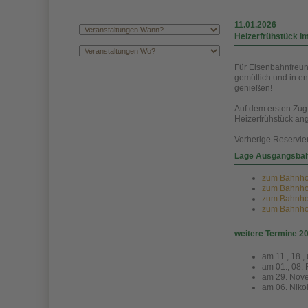
11.01.2026
Heizerfrühstück i
Für Eisenbahnfreund
gemütlich und in e
genießen!
Auf dem ersten Zug 
Heizerfrühstück a
Vorherige Reservier
Lage Ausgangsba
zum Bahnhof 
zum Bahnhof 
zum Bahnhof 
zum Bahnhof 
weitere Termine 2
am 11., 18.,
am 01., 08. 
am 29. Nov
am 06. Niko