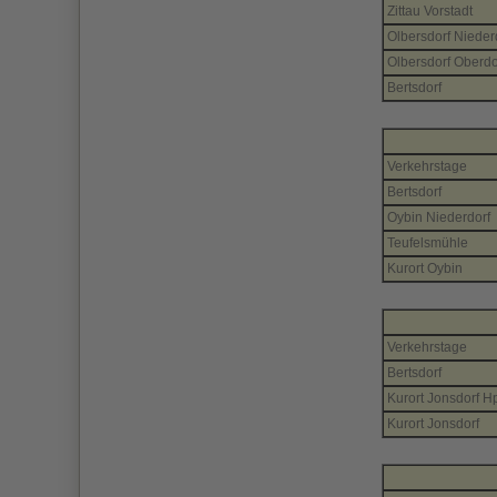
Zittau Vorstadt
Olbersdorf Nieder
Olbersdorf Oberdo
Bertsdorf
Verkehrstage
Bertsdorf
Oybin Niederdorf
Teufelsmühle
Kurort Oybin
Verkehrstage
Bertsdorf
Kurort Jonsdorf H
Kurort Jonsdorf