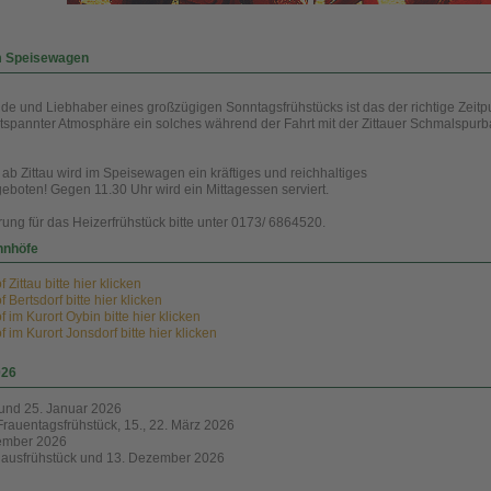
m Speisewagen
e und Liebhaber eines großzügigen Sonntagsfrühstücks ist das der richtige Zeitp
ntspannter Atmosphäre ein solches während der Fahrt mit der Zittauer Schmalspur
ab Zittau wird im Speisewagen ein kräftiges und reichhaltiges
ngeboten! Gegen 11.30 Uhr wird ein Mittagessen serviert.
ung für das Heizerfrühstück bitte unter 0173/ 6864520.
hnhöfe
Zittau bitte hier klicken
Bertsdorf bitte hier klicken
im Kurort Oybin bitte hier klicken
im Kurort Jonsdorf bitte hier klicken
026
 und 25. Januar 2026
Frauentagsfrühstück, 15., 22. März 2026
ember 2026
lausfrühstück und 13. Dezember 2026