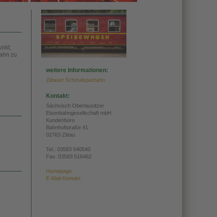
unkt,
bahn zu
weitere Informationen:
Zittauer Schmalspurbahn
Kontakt:
Sächsisch Oberlausitzer
Eisenbahngesellschaft mbH
Kundenbüro
Bahnhofstraße 41
02763 Zittau
Tel.:
03583 540540
Fax: 03583 516462
Homepage
E-Mail-Kontakt