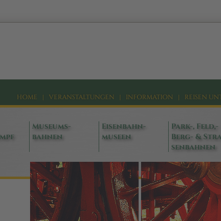
HOME
|
VERANSTALTUNGEN
|
INFORMATION
|
REISEN UN
Museums-
Eisenbahn-
Park-, Feld,-
ampf
bahnen
museen
Berg- & Stra
senbahnen