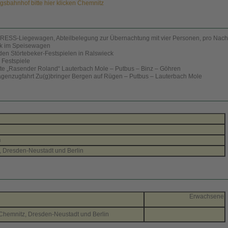
sbahnhof bitte hier klicken Chemnitz
 PRESS-Liegewagen, Abteilbelegung zur Übernachtung mit vier Personen, pro Nach
ück im Speisewagen
den Störtebeker-Festspielen in Ralswieck
e Festspiele
arte „Rasender Roland“ Lauterbach Mole – Putbus – Binz – Göhren
wagenzugfahrt Zu(g)bringer Bergen auf Rügen – Putbus – Lauterbach Mole
n
 Dresden-Neustadt und Berlin
Erwachsene
Chemnitz, Dresden-Neustadt und Berlin