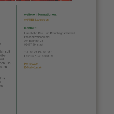
weitere Informationen:
exPRESSzugreisen
Kontakt:
m
Eisenbahn-Bau- und Betriebsgesellschaft
Pressnitztalbahn mbH
Am Bahnhof 78
m
09477 Jöhstadt
ich seit
Tel.:
03 73 43 / 80 80 0
 über
Fax: 03 73 43 / 80 80 9
und
bschluss
Homepage
esuch
E-Mail-Kontakt
Ihre
n
en.