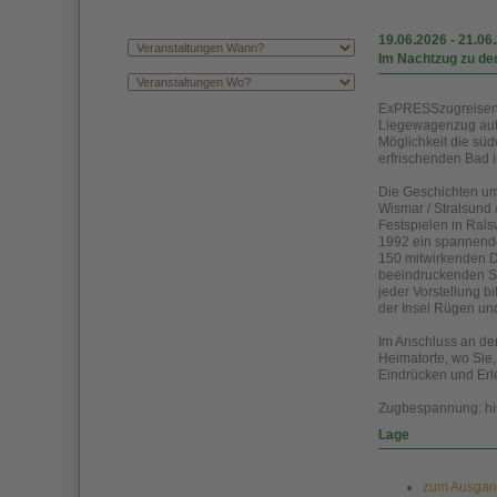
19.06.2026
-
21.06
Im Nachtzug zu de
ExPRESSzugreisen b
Liegewagenzug auf 
Möglichkeit die süd
erfrischenden Bad 
Die Geschichten um
Wismar / Stralsund 
Festspielen in Rals
1992 ein spannende
150 mitwirkenden Da
beeindruckenden Spe
jeder Vorstellung 
der Insel Rügen un
Im Anschluss an den
Heimatorte, wo Sie,
Eindrücken und Erl
Zugbespannung: his
Lage
zum Ausgang