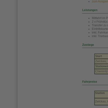
zum Ausgang
Leistungen
Mitfahrt im
2 x Frühst
Transfer zu 
Eintrittskart
inkl. Fahrk
inkl. Trieb
Zustiege
Start
Zwickau,
Statione
Chemnitz,
Fahrpreise
Station
Zwickau, 