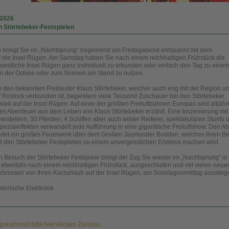
.2026
n Störtebeker-Festspielen
ringt Sie im „Nachtsprung“ beginnend am Freitagabend entspannt mit dem
die Insel Rügen. Am Samstag haben Sie nach einem reichhaltigen Frühstück die
westliche Insel Rügen ganz individuell zu erkunden oder einfach den Tag zu eine
in der Ostsee oder zum Sonnen am Stand zu nutzen.
 den bekannten Freibeuter Klaus Störtebeker, welcher auch eng mit der Region u
/ Rostock verbunden ist, begeistern viele Tausend Zuschauer bei den Störtebeker
wiek auf der Insel Rügen. Auf einer der größten Freiluftbühnen Europas wird alljährl
s Abenteuer aus dem Leben von Klaus Störtebeker erzählt. Eine Inszenierung mit
rstellern, 30 Pferden, 4 Schiffen aber auch wilder Reiterei, spektakulären Stunts 
zialeffekten verwandelt jede Aufführung in eine gigantische Freiluftshow. Den A
bildet ein großes Feuerwerk über dem Großen Jasmunder Bodden, welches Ihren B
d den Störtebeker Festspielen zu einem unvergesslichen Erlebnis machen wird.
 Besuch der Störtebeker Festspiele bringt der Zug Sie wieder im „Nachtsprung“ in 
 ebenfalls nach einem reichhaltigen Frühstück, ausgeschlafen und mit vielen neue
ebnissen von Ihren Kurzurlaub auf der Insel Rügen, am Sonntagvormittag aussteig
torische Elektrolok
sbahnhof bitte hier klicken Zwickau