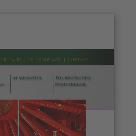
TER DAMPF
|
REISEANGEBOTE
|
KONTAKT
in Miniatur
Touristischer
s-
Nahverkehr