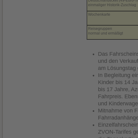
Deutschlandticket (49-Euro-Ti
einmaliger Historik-Zuschlag
Wochenkarte
Reisegruppen
normal und ermäßigt
Das Fahrscheins
und den Verkauf
am Lösungstag g
In Begleitung e
Kinder bis 14 Ja
bis 17 Jahre, A
Fahrpreis. Eben
und Kinderwage
Mitnahme von F
Fahrradanhänger
Einzelfahrschei
ZVON-Tarifes ge