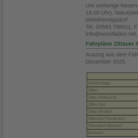
Um vorherige Reservi
18.00 Uhr). Naturpar
Mittelherwigsdorf
Tel. 03583 796611, 
info@wurstladen.net
Fahrpläne Zittauer
Auszug aus dem Fahr
Dezember 2025.
Verkehrstage
Zittau
Zittau Haltepunkt
Zittau Süd
Zittau Vorstadt
Olbersdorf Niederdorf
Olbersdorf Oberdorf
Bertsdorf