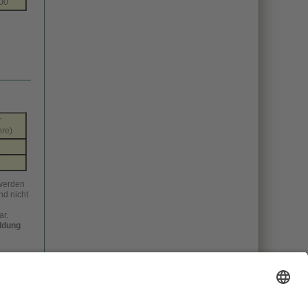
00
r
hre)
€
€
 werden
nd nicht
ar.
ldung