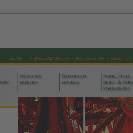
HOME
|
VERANSTALTUNGEN
|
INFORMATION
|
REISEN UN
Museums-
Eisenbahn-
Park-, Feld,-
ampf
bahnen
museen
Berg- & Stra
senbahnen