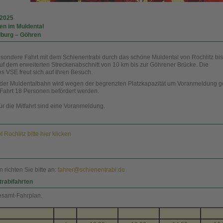
.2025
en im Muldental
lburg – Göhren
esondere Fahrt mit dem Schienentrabi durch das schöne Muldental von Rochlitz bis
f dem erweiterten Streckenabschnitt von 10 km bis zur Göhrener Brücke. Die
s VSE freut sich auf Ihren Besuch.
f der Muldentalbahn wird wegen der begrenzten Platzkapazität um Voranmeldung g
Fahrt 18 Personen befördert werden.
r die Mitfahrt sind eine Voranmeldung.
Rochlitz bitte hier klicken
 richten Sie bitte an:
fahrer@schienentrabi.de
trabifahrten
samt-Fahrplan.