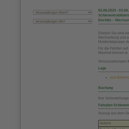
02.08.2025
-
03.08
Schienentrabifahrt
Rochlitz – Wechse
Erleben Sie eine b
Wechselburg und au
Muldentalgruppe de
Für die Fahrten au
Maximal können je 
Vorraussetzungen fü
Lage
zum Bahnhof 
Buchung
Ihre Vorbestellungen
Fahrplan Schienen
Auszug aus dem Ge
Abfahrt