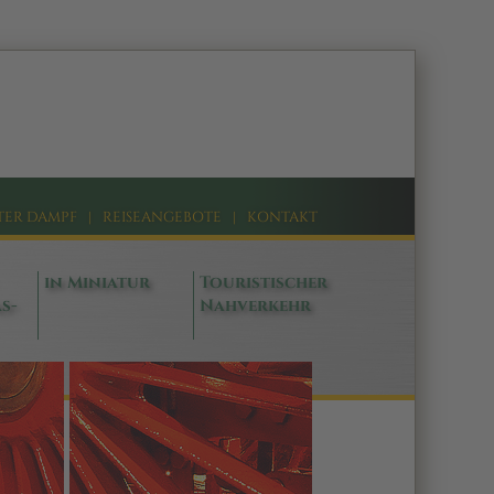
TER DAMPF
|
REISEANGEBOTE
|
KONTAKT
in Miniatur
Touristischer
s-
Nahverkehr