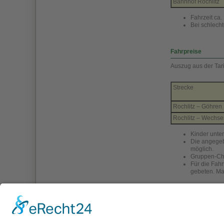
Bahnhof Rochlitz
Fahrzeit ca.
Bei schlech
Fahrpreise
Auszug aus der Tari
Strecke
Rochlitz – Göhren
Rochlitz – Wechse
Kinder unte
Die angegebe
möglich.
Gruppen-Cha
Für die Fah
gebeten. Ma
Weitere Informatio
finden Sie 
finden Sie 