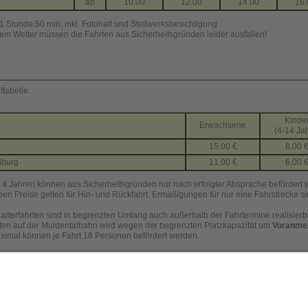
ab
10.00
12.00
14.00
16.
 1 Stunde 50 min, inkl. Fotohalt und Stellwerksbesichtigung
tem Wetter müssen die Fahrten aus Sicherheitsgründen leider ausfallen!
ftabelle.
Kinde
Erwachsene
(4-14 Ja
15,00 €
8,00 
lburg
11,00 €
6,00 
r 4 Jahren können aus Sicherheitsgründen nur nach erfolgter Absprache befördert
n Preise gelten für Hin- und Rückfahrt. Ermäßigungen für nur eine Fahrstrecke si
rterfahrten sind in begrenzten Umfang auch außerhalb der Fahrtermine realisierb
rten auf der Muldentalbahn wird wegen der begrenzten Platzkapazität um
Voranme
ximal können je Fahrt 18 Personen befördert werden.
nen zu Schienentrabifahrten im Muldental
unter Dampfbahn-Route Sachsen hier
unter bahnnostalgie-Deutschland hier