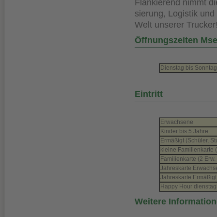
Flankierend nimmt di
sierung, Logistik und
Welt unserer Trucker
Öffnungszeiten Ms
Dienstag bis Sonntag
Eintritt
Erwachsene
Kinder bis 5 Jahre
Ermäßigt (Schüler, S
kleine Familienkarte 
Familienkarte (2 Erw.
Jahreskarte Erwachs
Jahreskarte Ermäßigt
Happy Hour dienstags
Weitere Informati