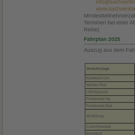
info@sachsent
www.sachsentr
Mindestteilnehmerzah
Terminen bei einer A
Reise)
Fahrplan 2025
Auszug aus dem Fahr
Verkehrstage
Radebeul Ost
Weißes Roß
Lößnitzgrund
Friedewald Hp
Friedewald Bad
Moritzburg
Cunnertswalde
Bärnsdorf