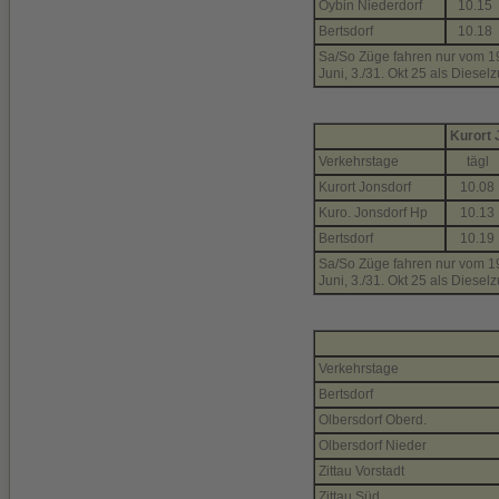
Oybin Niederdorf
10.15
Bertsdorf
10.18
Sa/So Züge fahren nur vom 19. A
Juni, 3./31. Okt 25 als Diesel
Kurort 
Verkehrstage
tägl
Kurort Jonsdorf
10.08
Kuro. Jonsdorf Hp
10.13
Bertsdorf
10.19
Sa/So Züge fahren nur vom 19. A
Juni, 3./31. Okt 25 als Diesel
Verkehrstage
Bertsdorf
Olbersdorf Oberd.
Olbersdorf Nieder
Zittau Vorstadt
Zittau Süd