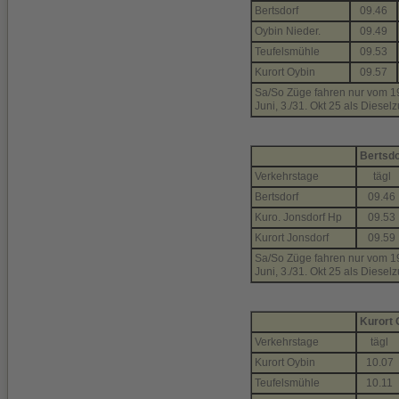
Bertsdorf
09.46
Oybin Nieder.
09.49
Teufelsmühle
09.53
Kurort Oybin
09.57
Sa/So Züge fahren nur vom 19. A
Juni, 3./31. Okt 25 als Diesel
Bertsdo
Verkehrstage
tägl
Bertsdorf
09.46
Kuro. Jonsdorf Hp
09.53
Kurort Jonsdorf
09.59
Sa/So Züge fahren nur vom 19. A
Juni, 3./31. Okt 25 als Diesel
Kurort 
Verkehrstage
tägl
Kurort Oybin
10.07
Teufelsmühle
10.11