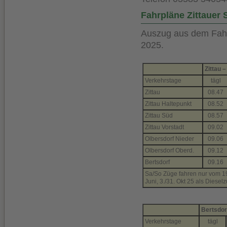
Fahrpläne Zittauer
Auszug aus dem Fahr
2025.
Zittau 
Verkehrstage
tägl
Zittau
08.47
Zittau Haltepunkt
08.52
Zittau Süd
08.57
Zittau Vorstadt
09.02
Olbersdorf Nieder
09.06
Olbersdorf Oberd.
09.12
Bertsdorf
09.16
Sa/So Züge fahren nur vom 19. A
Juni, 3./31. Okt 25 als Diesel
Bertsdor
Verkehrstage
tägl