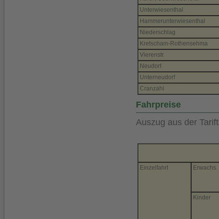
Unterwiesenthal
Hammerunterwiesenthal
Niederschlag
Kretscham-Rothensehma
Vierenstr.
Neudorf
Unterneudorf
Cranzahl
Fahrpreise
Auszug aus der Tarift
Einzelfahrt
Erwachs.
Kinder