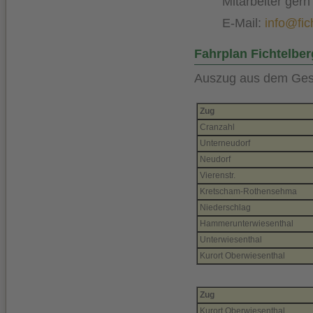
Mitarbeiter gern
E-Mail:
info@fic
Fahrplan Fichtelbe
Auszug aus dem Gesa
Zug
Cranzahl
Unterneudorf
Neudorf
Vierenstr.
Kretscham-Rothensehma
Niederschlag
Hammerunterwiesenthal
Unterwiesenthal
Kurort Oberwiesenthal
Zug
Kurort Oberwiesenthal