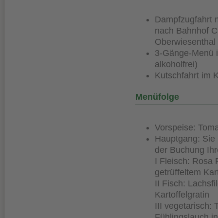
Dampfzugfahrt m
nach Bahnhof Cr
Oberwiesenthal
3-Gänge-Menü im
alkoholfrei)
Kutschfahrt im 
Menüfolge
Vorspeise: Tom
Hauptgang: Sie 
der Buchung Ih
I Fleisch: Rosa
getrüffeltem Kar
II Fisch: Lachsf
Kartoffelgratin
III vegetarisch:
Fühlingslauch 