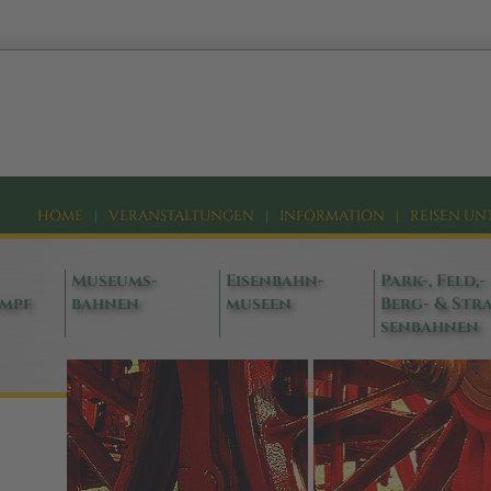
HOME
|
VERANSTALTUNGEN
|
INFORMATION
|
REISEN UN
Museums-
Eisenbahn-
Park-, Feld,-
ampf
bahnen
museen
Berg- & Stra
senbahnen