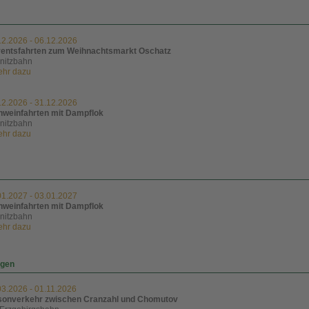
12.2026
-
06.12.2026
entsfahrten zum Weihnachtsmarkt Oschatz
lnitzbahn
mehr dazu
12.2026
-
31.12.2026
̈hweinfahrten mit Dampflok
lnitzbahn
mehr dazu
01.2027
-
03.01.2027
̈hweinfahrten mit Dampflok
lnitzbahn
mehr dazu
ngen
03.2026
-
01.11.2026
sonverkehr zwischen Cranzahl und Chomutov