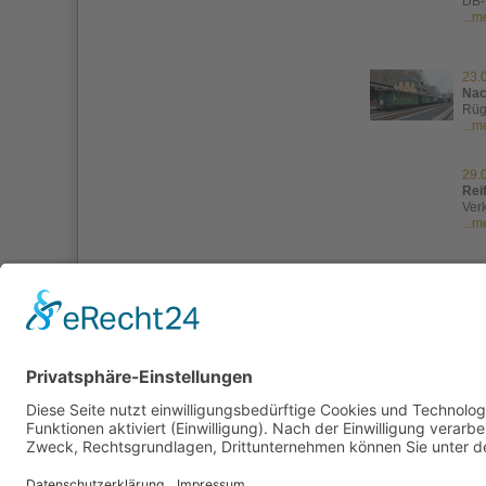
DB-
...
23.
Nac
Rüg
...
29.
Reif
Ver
...
02.
Fic
Fic
...
Impressum
Kontakt
Datenschutzerklärung
Coo