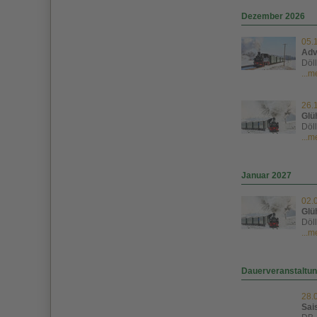
Dezember 2026
05.
Adv
Döl
...
26.
Glu
Döl
...
Januar 2027
02.
Glu
Döl
...
Dauerveranstaltu
28.
Sai