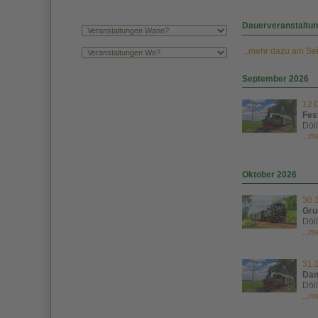
Dauerveranstaltu
...mehr dazu am Se
September 2026
12.
Fes
Döl
...
Oktober 2026
30.
Gru
Döl
...
31.
Dam
Döl
...