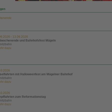
ngen
itenende
09.2026
-
13.09.2026
twochenende und Bahnhofsfest Mügeln
lnitzbahn
mehr dazu
10.2026
selfahrten mit Halloweenfest am Mügelner Bahnhof
lnitzbahn
mehr dazu
10.2026
pffahrten zum Reformationstag
lnitzbahn
mehr dazu