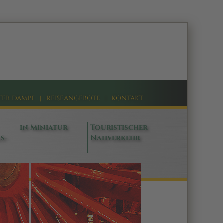
TER DAMPF
|
REISEANGEBOTE
|
KONTAKT
in Miniatur
Touristischer
s-
Nahverkehr