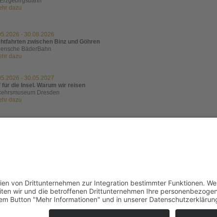
Erzgebirgsbahn
mehr dazu
05.2026
-
30.08.2026
htfahrten zwischen Binz und Göhren
ensche BäderBahn
mehr dazu
05.2026
-
30.05.2027
 für die Insel. Warum wir reisen
kehrsmuseum Dresden
mehr dazu
11.2026
-
17.11.2026
htelberg Schwebebahn in der Herbstrevision
htelberg Schwebebahn Kurort Oberwiesenthal
mehr dazu
kie-Einstellungen