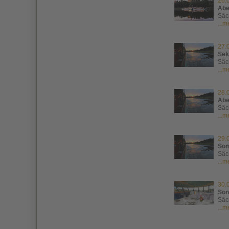
26.
Abe
Säc
...
27.
Sek
Säc
...
28.
Abe
Säc
...
29.
Som
Säc
...
30.
Son
Säc
...