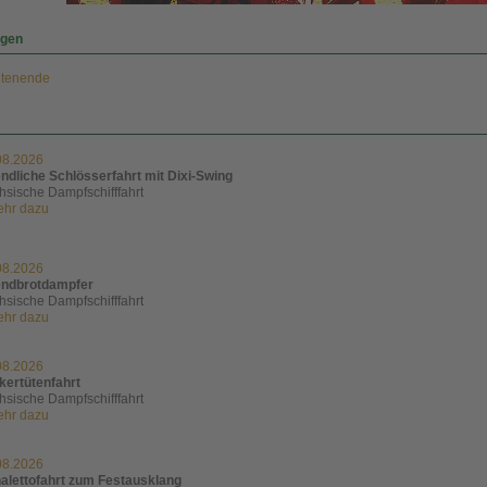
ngen
itenende
08.2026
ndliche Schlösserfahrt mit Dixi-Swing
hsische Dampfschifffahrt
mehr dazu
08.2026
ndbrotdampfer
hsische Dampfschifffahrt
mehr dazu
08.2026
kertütenfahrt
hsische Dampfschifffahrt
mehr dazu
08.2026
alettofahrt zum Festausklang