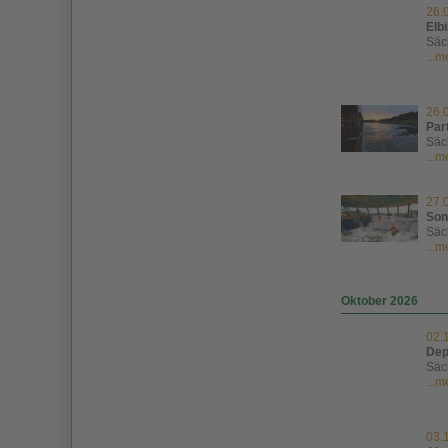
26.
Elbi
Säc
...
26.
Par
Säc
...
27.
Son
Säc
...
Oktober 2026
02.
Dep
Säc
...
03.