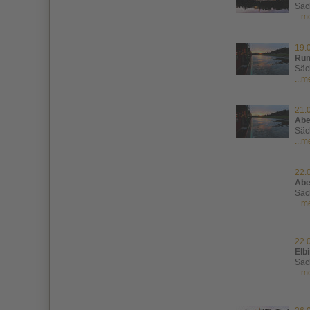
Säc
...
19.
Rum
Säc
...
21.
Abe
Säc
...
22.
Abe
Säc
...
22.
Elbi
Säc
...