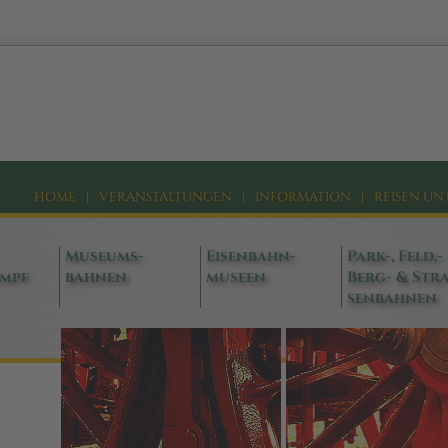
HOME
|
VERANSTALTUNGEN
|
INFORMATION
|
REISEN UN
Museums-
Eisenbahn-
Park-, Feld,-
ampf
bahnen
museen
Berg- & Stra
senbahnen