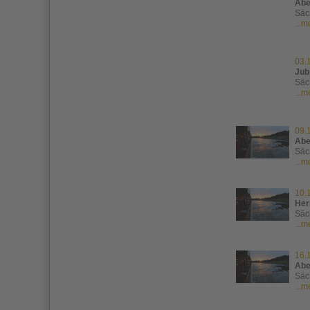
Abe
Säc
...
03.
Jub
Säc
...
09.
Abe
Säc
...
10.
Her
Säc
...
16.
Abe
Säc
...