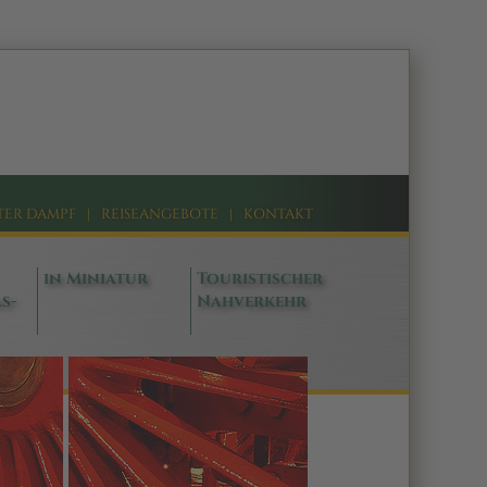
TER DAMPF
|
REISEANGEBOTE
|
KONTAKT
in Miniatur
Touristischer
s-
Nahverkehr