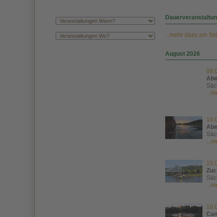
Dauerveranstaltu
...mehr dazu am Se
August 2026
08.
Abe
Säc
...
14.
Abe
Säc
...
15.
Zuc
Säc
...
16.
Can