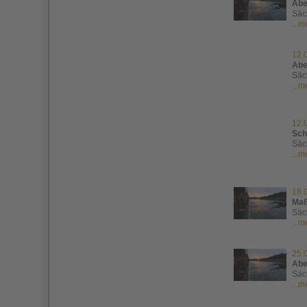
Abe
Säc
...
12.
Abe
Säc
...
12.
Sch
Säc
...
18.
Maß
Säc
...
25.
Abe
Säc
...