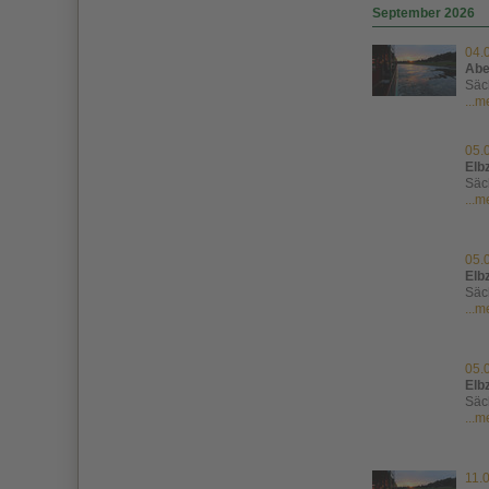
September 2026
04.
Abe
Säc
...
05.
Elb
Säc
...
05.
Elb
Säc
...
05.
Elb
Säc
...
11.